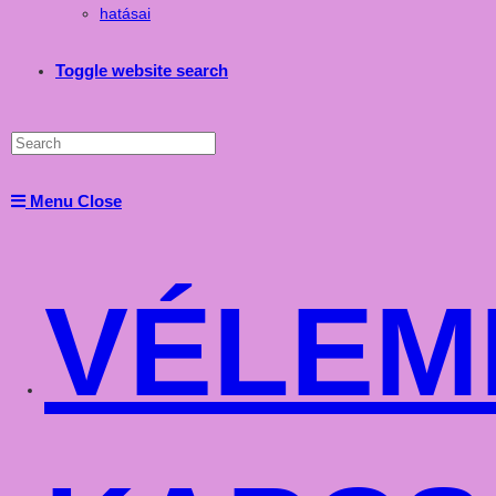
hatásai
Toggle website search
Menu
Close
VÉLEM