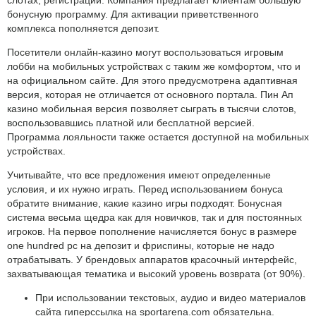
бонусную программу. Для активации приветственного
комплекса пополняется депозит.
Посетители онлайн-казино могут воспользоваться игровым
лобби на мобильных устройствах с таким же комфортом, что и
на официальном сайте. Для этого предусмотрена адаптивная
версия, которая не отличается от основного портала. Пин Ап
казино мобильная версия позволяет сыграть в тысячи слотов,
воспользовавшись платной или бесплатной версией.
Программа лояльности также остается доступной на мобильных
устройствах.
Учитывайте, что все предложения имеют определенные
условия, и их нужно играть. Перед использованием бонуса
обратите внимание, какие казино игры подходят. Бонусная
система весьма щедра как для новичков, так и для постоянных
игроков. На первое пополнение начисляется бонус в размере
one hundred pc на депозит и фриспины, которые не надо
отрабатывать. У брендовых аппаратов красочный интерфейс,
захватывающая тематика и высокий уровень возврата (от 90%).
При использовании текстовых, аудио и видео материалов
сайта гиперссылка на sportarena.com обязательна.