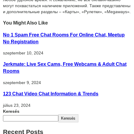
могут похвастаться наличием приложений. Также представлены
и дополнительные разделы – «Карты», «Рулетки», «Megaways».
You Might Also Like
No 1 Spam Free Chat Rooms For Online Chat, Meetup
No Registration
szeptember 10, 2024
Jerkmate: Live Sex Cams, Free Webcams & Adult Chat
Rooms
szeptember 9, 2024
123 Chat Video Chat Information & Trends
július 23, 2024
Keresés
Keresés
Recent Posts