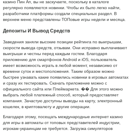
казино Пин Ап, вы не заскучаете, поскольку в каталоге
регулярно появляются новинки. Чтобы их было легко найти,
разработчики платформы создали специальных раздел. В
верхнем меню представлены ТОПовые игры недели и месяца.
Депозиты И Вывод Средств
Заведения заняли высокие позиции рейтинга по выигрышам,
скорости вывода средств, отзывам. Они исправно выплачивают
выигрыши и честны перед каждым гостем. Благодаря
приложению для смартфонов Android и iOS, пользователь
имеет возможность играть в любой момент, независимо от
времени суток и местоположения. Таким образом можно
быстрее узнавать какие появились новинки в игровых автоматах
и сразу их тестировать. Скачать приложение можно с
официального сайта или Плеймаркета. �� Для этого можно
выбрать любой платежный способ, который предоставляет
компания. Зачастую доступны выводы на карту, электронный
кошелек, в криптовалюту и другие операции.
Благодаря этому, посещать международные интернет казино
для игры в автоматы от топовых представителей индустрии,
игрокам-украинцам не требуется. Загрузка симуляторов