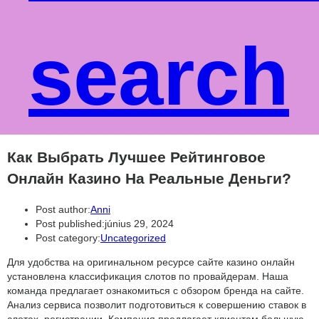
search
Как Выбрать Лучшее Рейтинговое
Онлайн Казино На Реальные Деньги?
Post author:
Anni
Post published:
június 29, 2024
Post category:
Uncategorized
Для удобства на оригинальном ресурсе сайте казино онлайн
установлена классификация слотов по провайдерам. Наша
команда предлагает ознакомиться с обзором бренда на сайте.
Анализ сервиса позволит подготовиться к совершению ставок в
слотах, регистрации. Компания предлагает клиентам большую