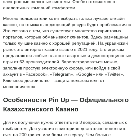
электронные валютные системы. Фавбет отличается от
аналогичных компаний комфортом.
Многие пользователи хотят выбрать только лучшие онлайн
казино, но отыскать подходящий ресурс будет проблематично.
Это связано с тем, что существует множество скриптовых
порталов, которые обманывают клиентов. Здесь размещены
только лучшие казино с хорошей репутацией. На украинский
рынок это интернет казино вышло в 2021 году. Его игрокам
предлагаются любые платные азартные и демонстрационные
игры от 63 производителей. Зарегистрироваться можно,
заполнив простую электронную форму, или войдя в свой
аккаунт в «Facebook», «Telegram», «Google» или «Twitter».
Ключевое достоинство – защита пользователя от
мошенничества.
Особенности Pin Up — Официального
Казахстанского Казино
Для их получения нужно ответить на 3 вопроса, связанных с
гэмблингом. Для участия в викторине достаточно пополнить
счет на 200 гривен или больше в среду. Чем больше