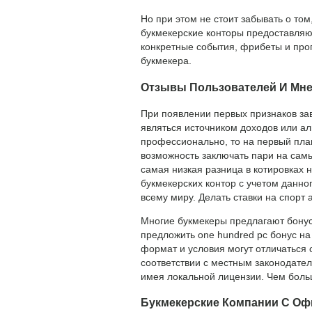
Но при этом не стоит забывать о том
букмекерские конторы предоставляют
конкретные события, фрибеты и про
букмекера.
Отзывы Пользователей И Мне
При появлении первых признаков зав
являться источником доходов или ал
профессионально, то на первый пла
возможность заключать пари на самы
самая низкая разница в котировках 
букмекерских контор с учетом данно
всему миру. Делать ставки на спорт
Многие букмекеры предлагают бонус
предложить one hundred pc бонус на
формат и условия могут отличаться 
соответствии с местным законодател
имея локальной лицензии. Чем больш
Букмекерские Компании С Оф