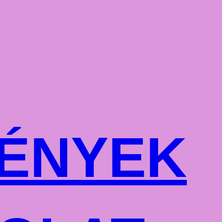
ÉNYEK