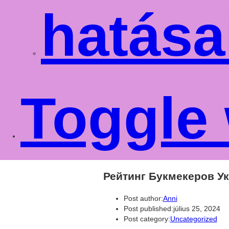
hatása
Toggle 
Рейтинг Букмекеров Ук
Post author:
Anni
Post published:
július 25, 2024
Post category:
Uncategorized