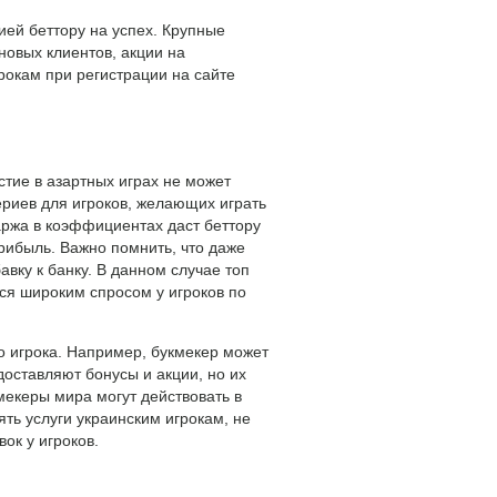
ией беттору на успех. Крупные
новых клиентов, акции на
рокам при регистрации на сайте
тие в азартных играх не может
ериев для игроков, желающих играть
аржа в коэффициентах даст беттору
рибыль. Важно помнить, что даже
вку к банку. В данном случае топ
тся широким спросом у игроков по
о игрока. Например, букмекер может
оставляют бонусы и акции, но их
мекеры мира могут действовать в
ть услуги украинским игрокам, не
ок у игроков.