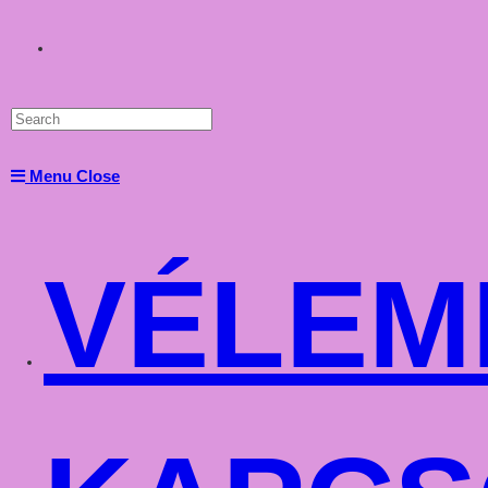
Toggle
website
Menu
Close
search
VÉLEM