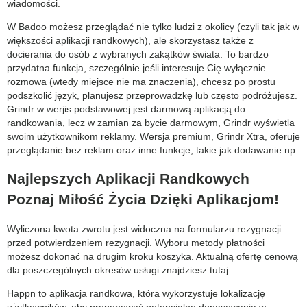
wiadomości.
W Badoo możesz przeglądać nie tylko ludzi z okolicy (czyli tak jak w
większości aplikacji randkowych), ale skorzystasz także z
docierania do osób z wybranych zakątków świata. To bardzo
przydatna funkcja, szczególnie jeśli interesuje Cię wyłącznie
rozmowa (wtedy miejsce nie ma znaczenia), chcesz po prostu
podszkolić język, planujesz przeprowadzkę lub często podróżujesz.
Grindr w werjis podstawowej jest darmową aplikacją do
randkowania, lecz w zamian za bycie darmowym, Grindr wyświetla
swoim użytkownikom reklamy. Wersja premium, Grindr Xtra, oferuje
przeglądanie bez reklam oraz inne funkcje, takie jak dodawanie np.
Najlepszych Aplikacji Randkowych
Poznaj Miłość Życia Dzięki Aplikacjom!
Wyliczona kwota zwrotu jest widoczna na formularzu rezygnacji
przed potwierdzeniem rezygnacji. Wyboru metody płatności
możesz dokonać na drugim kroku koszyka. Aktualną ofertę cenową
dla poszczególnych okresów usługi znajdziesz tutaj.
Happn to aplikacja randkowa, która wykorzystuje lokalizację
użytkowników, aby proponować potencjalne dopasowania w