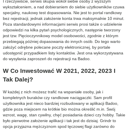
I rzeczywiście, serwis skupia wokół siebie osoby z wyższym
wykształceniem, a nad dobieraniem do siebie użytkowników czuwa
specjalny, naukowy test dopasowania. Nie jest to portal randkowy
bez rejestracji, jednak założenie konta trwa maksymalnie 10 minut.
Poza standardowymi informacjami serwis prosi także o udzielenie
odpowiedzi na kilka pytań psychologicznych, następnie tworzony
jest tzw. Pięcioczynnikowy model osobowości, zgodnie z którym
przebiegają później dopasowania do innych osób. Do tego warto
założyć odrębne polecane poczty elektronicznej, by portale
udostępnić przypadkiem listy kontaktów. Jest ona wykorzystywana
do wysyłania zaproszeń do rejestracji na Badoo.
W Co Inwestować W 2021, 2022, 2023 I
Tak Dalej?
W każdej z nich możesz trafić na wspaniałe osoby, jak i
kompletnych buraków czy randkowe naciągaczki. Sam profil
użytkownika jest nieco bardziej rozbudowany w aplikacji Badoo,
gdzie poza miejscem na krótkie bio można określić m.in. Swój
wzrost, wagę, stan cywilny, chęć posiadania dzieci czy hobby. Takie
było pierwotne założenie aplikacji i tak jest do dzisiaj. Grindr to
opcja przyjazna mężczyznom spod tęczowej flagi zarówno do