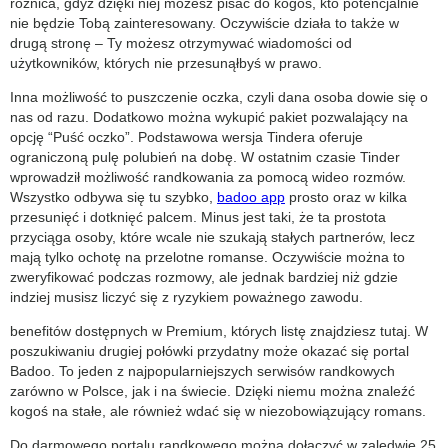
różnica, gdyż dzięki niej możesz pisać do kogoś, kto potencjalnie
nie będzie Tobą zainteresowany. Oczywiście działa to także w
drugą stronę – Ty możesz otrzymywać wiadomości od
użytkowników, których nie przesunąłbyś w prawo.
Inna możliwość to puszczenie oczka, czyli dana osoba dowie się o
nas od razu. Dodatkowo można wykupić pakiet pozwalający na
opcję “Puść oczko”. Podstawowa wersja Tindera oferuje
ograniczoną pulę polubień na dobę. W ostatnim czasie Tinder
wprowadził możliwość randkowania za pomocą wideo rozmów.
Wszystko odbywa się tu szybko,
badoo app
prosto oraz w kilka
przesunięć i dotknięć palcem. Minus jest taki, że ta prostota
przyciąga osoby, które wcale nie szukają stałych partnerów, lecz
mają tylko ochotę na przelotne romanse. Oczywiście można to
zweryfikować podczas rozmowy, ale jednak bardziej niż gdzie
indziej musisz liczyć się z ryzykiem poważnego zawodu.
benefitów dostępnych w Premium, których listę znajdziesz tutaj. W
poszukiwaniu drugiej połówki przydatny może okazać się portal
Badoo. To jeden z najpopularniejszych serwisów randkowych
zarówno w Polsce, jak i na świecie. Dzięki niemu można znaleźć
kogoś na stałe, ale również wdać się w niezobowiązujący romans.
Do darmowego portalu randkowego można dołączyć w zaledwie 25