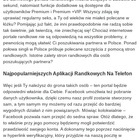
sekund, natomiast funkcje dodatkowe są dostępne dla
użytkowników Premium i Premium +VIP. Wszyscy zdają się
uprawiać regularny seks, a Ty od wieków nie miałeś polecane w
łóżku? Pomijając już fakt, że inni prawdopodobnie nie radzą sobie
tak świetnie, jak twierdzą, nie zniechęcaj się! Chociaż internetowe
portale randkowe nie są odpowiedzią na wszystkie problemy, z
pewnością mogą ułatwić Ci poszukiwania partnera w Polsce. Ponad
połowa singli w Polsce próbuje polecane szczęścia z pomocą stron
randkowych. Istotne zalety stron randkowych dla osób
poszukujących partnera?
Najpopularniejszych Aplikacji Randkowych Na Telefon
Więc jeśli Ty należysz do grona takich osób – ten portal będzie
odpowiedni właśnie dla Ciebie. Facebook umożliwia też pobranie
danych użytkownika, dzięki czemu nasz profil zostanie stworzony
sam, a tym samym my możemy od razu przejść do bardziej
wygodnych działań z nim powiązanych. Mówiąc kolokwialnie –
Facebook pozwala nam przejść do sedna spraw. Otóż dlatego, że
to właśnie przy jego pomocy będziemy mogli potwierdzić
prawdziwość swojego konta. A dokonamy tego poprzez naciśnięcie
w hyperlink weryfikacyjny, który przyjdzie na naszą pocztę w