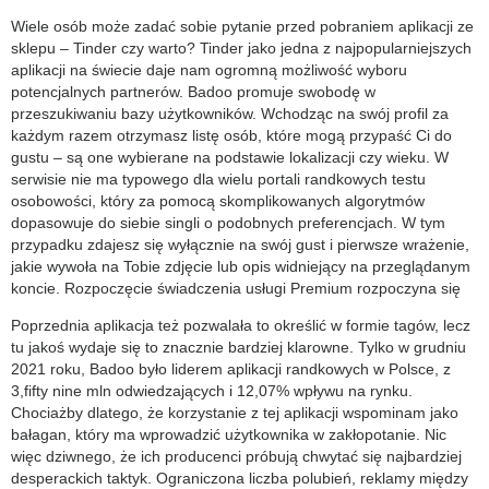
category:
Wiele osób może zadać sobie pytanie przed pobraniem aplikacji ze
search
sklepu – Tinder czy warto? Tinder jako jedna z najpopularniejszych
aplikacji na świecie daje nam ogromną możliwość wyboru
potencjalnych partnerów. Badoo promuje swobodę w
przeszukiwaniu bazy użytkowników. Wchodząc na swój profil za
każdym razem otrzymasz listę osób, które mogą przypaść Ci do
gustu – są one wybierane na podstawie lokalizacji czy wieku. W
serwisie nie ma typowego dla wielu portali randkowych testu
osobowości, który za pomocą skomplikowanych algorytmów
dopasowuje do siebie singli o podobnych preferencjach. W tym
przypadku zdajesz się wyłącznie na swój gust i pierwsze wrażenie,
jakie wywoła na Tobie zdjęcie lub opis widniejący na przeglądanym
koncie. Rozpoczęcie świadczenia usługi Premium rozpoczyna się
Poprzednia aplikacja też pozwalała to określić w formie tagów, lecz
tu jakoś wydaje się to znacznie bardziej klarowne. Tylko w grudniu
2021 roku, Badoo było liderem aplikacji randkowych w Polsce, z
3,fifty nine mln odwiedzających i 12,07% wpływu na rynku.
Chociażby dlatego, że korzystanie z tej aplikacji wspominam jako
bałagan, który ma wprowadzić użytkownika w zakłopotanie. Nic
więc dziwnego, że ich producenci próbują chwytać się najbardziej
desperackich taktyk. Ograniczona liczba polubień, reklamy między