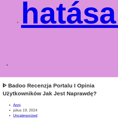
hatása
Toggle
websit
ᐈ Badoo Recenzja Portalu I Opinia
Użytkowników Jak Jest Naprawdę?
Post
Anni
author:
Post
július 19, 2024
published:
Post
Uncategorized