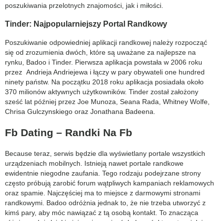
poszukiwania przelotnych znajomości, jak i miłości.
Tinder: Najpopularniejszy Portal Randkowy
Poszukiwanie odpowiedniej aplikacji randkowej należy rozpocząć
się od zrozumienia dwóch, które są uważane za najlepsze na
rynku, Badoo i Tinder. Pierwsza aplikacja powstała w 2006 roku
przez Andrieja Andriejewa i łączy w pary obywateli one hundred
ninety państw. Na początku 2018 roku aplikacja posiadała około
370 milionów aktywnych użytkowników. Tinder został założony
sześć lat później przez Joe Munoza, Seana Rada, Whitney Wolfe,
Chrisa Gulczynskiego oraz Jonathana Badeena.
Fb Dating – Randki Na Fb
Because teraz, serwis będzie dla wyświetlany portale wszystkich
urządzeniach mobilnych. Istnieją nawet portale randkowe
ewidentnie niegodne zaufania. Tego rodzaju podejrzane strony
często próbują zarobić forum wątpliwych kampaniach reklamowych
oraz spamie. Najczęściej ma to miejsce z darmowymi stronami
randkowymi. Badoo odróżnia jednak to, że nie trzeba utworzyć z
kimś pary, aby móc nawiązać z tą osobą kontakt. To znacząca