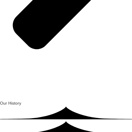
Our History