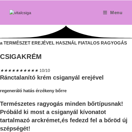
1win lucky jet
mostbet kz
bonus aviator game
https://mostbet-play.kz/
Skip
to
Menu
content
a TERMÉSZET EREJÉVEL HASZNÁL FIATALOS RAGYOGÁS
CSIGAKRÉM
pin up
pin up india
пинап
lucky jet
mostbet
mostbet
https://pin-up-giris-az.com/
mostbet kz
mostbet
aviator bonus games
luckyget
pin up betting
1win casino
1 win kz
snai
https://pin-up-online.com/
мостбет
https://4abets.com/
luckyjet
pin up
1 win
aviator
https://pin-up-casino-giris.com/
pin-up
pin up casino
4rabet game
lucky jet casino
https://pinup-ozbekistan.com/
pin up azerbaijan
https://1-win-casino.kz/
1vin
pinup
snai casino
mostbet
https://1-win-azn.com/
★
★
★
★
★
★
★
★
★
★
10/10
Ránctalanító krém csiganyál erejével
regeneráló hatás érzékeny bőrre
Természetes ragyogás minden bőrtípusnak!
Próbáld ki most a csiganyál kívonatot
tartalmazó arckrémet,és fedezd fel a bőröd új
szépségét!