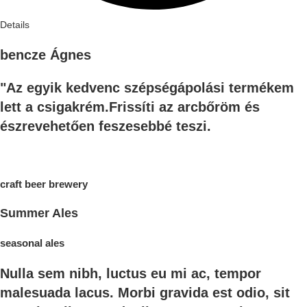
Details
bencze Ágnes
"Az egyik kedvenc szépségápolási termékem
lett a csigakrém.Frissíti az arcbőröm és
észrevehetően feszesebbé teszi.
craft beer brewery
Summer Ales
seasonal ales
Nulla sem nibh, luctus eu mi ac, tempor
malesuada lacus. Morbi gravida est odio, sit