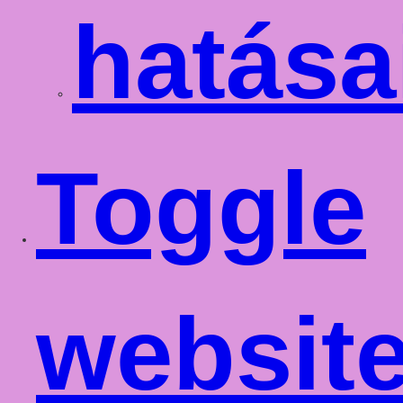
hatása
Toggle
websit