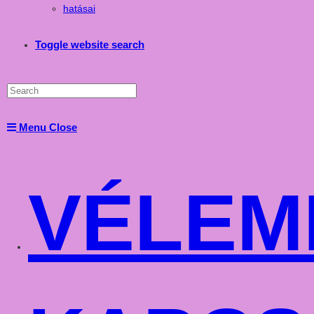
hatásai
Toggle website search
Menu
Close
VÉLEM