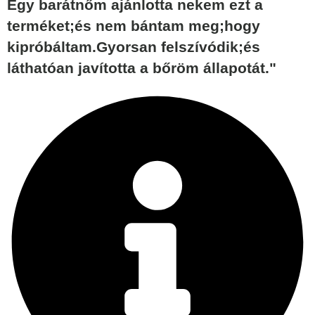
Egy barátnőm ajánlotta nekem ezt a
terméket;és nem bántam meg;hogy
kipróbáltam.Gyorsan felszívódik;és
láthatóan javította a bőröm állapotát."