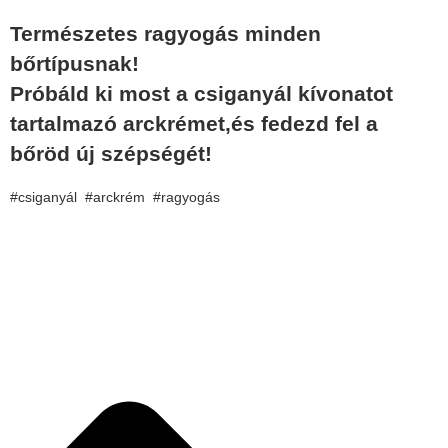
Természetes ragyogás minden
bőrtípusnak!
Próbáld ki most a csiganyál kívonatot
tartalmazó arckrémet,és fedezd fel a
bőröd új szépségét!
#csiganyál #arckrém #ragyogás