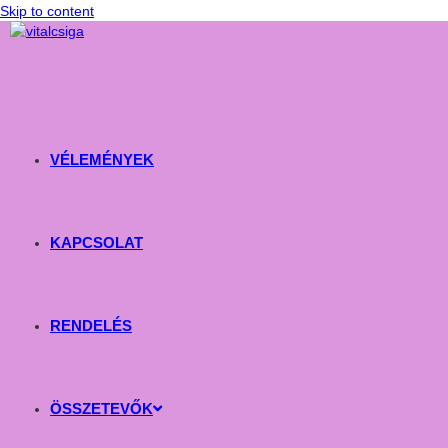
1win lucky jet
mostbet kz
bonus aviator game
https://mostbet-play.kz/
Skip to content
VÉLEMÉNYEK
KAPCSOLAT
RENDELÉS
ÖSSZETEVŐK