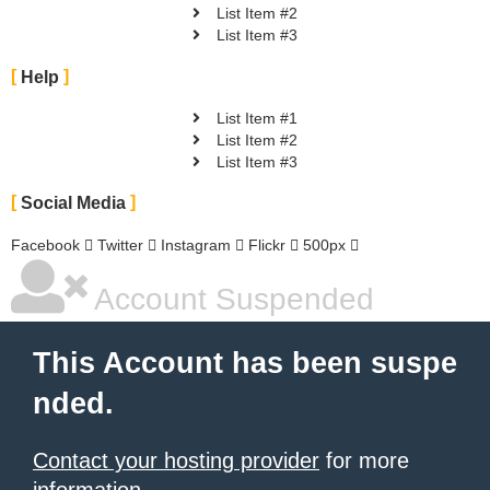
List Item #2
List Item #3
Help
List Item #1
List Item #2
List Item #3
Social Media
Facebook
Twitter
Instagram
Flickr
500px
şans
vidobet
vidobet
vidobet
vidobet
casinolevant
casinolevant
casinolevant
vidobet
şans
casinolevant
casino
şans
casino
casino
casino
boostaro
casinolevant
şans
casinolevant
şanscasino
vidobet
vidobet
levant
gorabet
galyabet
gorabet
gorabet
gorabet
vidobet
galyabet
gorabet
gorabet
casino
|
|
güncel
giriş
|
|
|
giriş
casino
giriş
şans
casino
levant
şans
şans
|
giriş
casino
giriş
|
|
giriş
casino
|
|
|
|
|
giriş
|
|
Account Suspended
|
giriş
|
|
|
|
|
giriş
|
|
|
|
giriş
|
|
|
|
|
|
|
This Account has been suspe
nded.
Contact your hosting provider
for more
information.