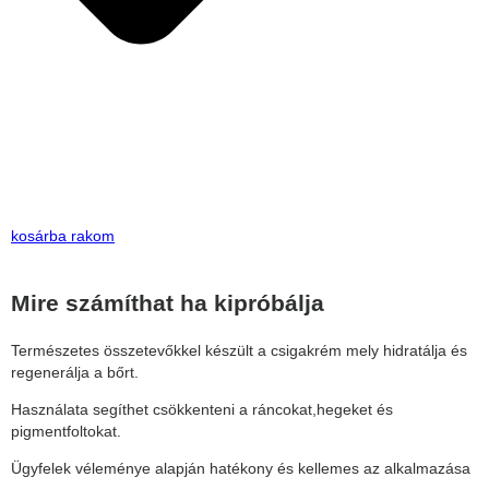
kosárba rakom
Mire számíthat ha kipróbálja
Természetes összetevőkkel készült a csigakrém mely hidratálja és
regenerálja a bőrt.
Használata segíthet csökkenteni a ráncokat,hegeket és
pigmentfoltokat.
Ügyfelek véleménye alapján hatékony és kellemes az alkalmazása