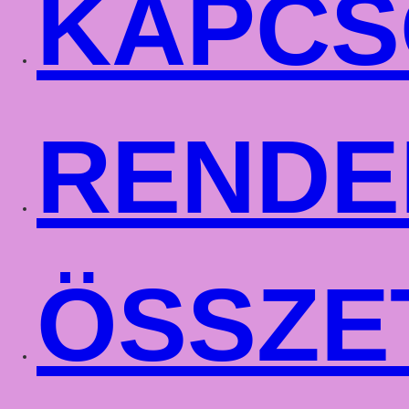
KAPCS
RENDE
ÖSSZE