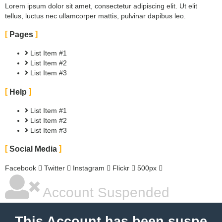
Lorem ipsum dolor sit amet, consectetur adipiscing elit. Ut elit
tellus, luctus nec ullamcorper mattis, pulvinar dapibus leo.
Pages
List Item #1
List Item #2
List Item #3
Help
List Item #1
List Item #2
List Item #3
Social Media
Facebook
Twitter
Instagram
Flickr
500px
şans
vidobet
vidobet
vidobet
vidobet
casinolevant
casinolevant
casinolevant
vidobet
şans
casinolevant
casino
şans
casino
casino
casino
boostaro
casinolevant
şans
casinolevant
şanscasino
vidobet
vidobet
levant
gorabet
galyabet
gorabet
gorabet
gorabet
vidobet
galyabet
gorabet
gorabet
casino
|
|
güncel
giriş
|
|
|
giriş
casino
giriş
şans
casino
levant
şans
şans
|
giriş
casino
giriş
|
|
giriş
casino
|
|
|
|
|
giriş
|
|
Account Suspended
|
giriş
|
|
|
|
|
giriş
|
|
|
|
giriş
|
|
|
|
|
|
|
This Account has been suspe