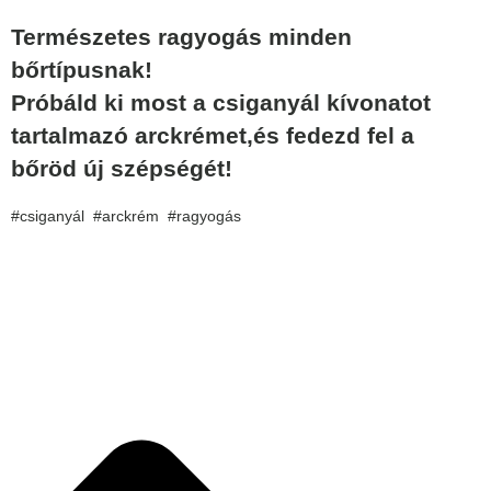
Természetes ragyogás minden
bőrtípusnak!
Próbáld ki most a csiganyál kívonatot
tartalmazó arckrémet,és fedezd fel a
bőröd új szépségét!
#csiganyál #arckrém #ragyogás