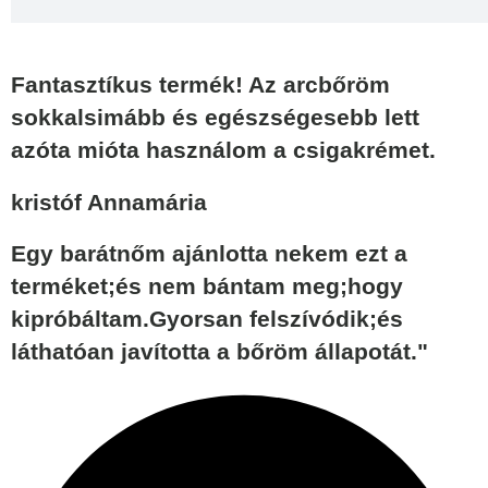
Fantasztíkus termék! Az arcbőröm
sokkalsimább és egészségesebb lett
azóta mióta használom a csigakrémet.
kristóf Annamária
Egy barátnőm ajánlotta nekem ezt a
terméket;és nem bántam meg;hogy
kipróbáltam.Gyorsan felszívódik;és
láthatóan javította a bőröm állapotát."