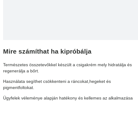
Mire számíthat ha kipróbálja
Természetes összetevőkkel készült a csigakrém mely hidratálja és
regenerálja a bőrt.
Használata segíthet csökkenteni a ráncokat,hegeket és
pigmentfoltokat.
Ügyfelek véleménye alapján hatékony és kellemes az alkalmazása