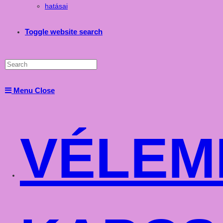
hatásai
Toggle website search
Menu
Close
VÉLEM