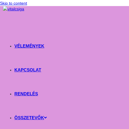
1win lucky jet
mostbet kz
bonus aviator game
https://mostbet-play.kz/
Skip to content
VÉLEMÉNYEK
KAPCSOLAT
RENDELÉS
ÖSSZETEVŐK