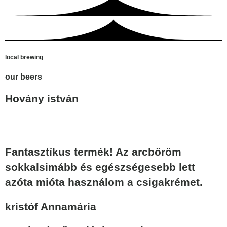
local brewing
our beers
Hovány istván
Fantasztíkus termék! Az arcbőröm
sokkalsimább és egészségesebb lett
azóta mióta használom a csigakrémet.
kristóf Annamária