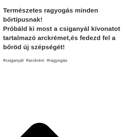
Természetes ragyogás minden
bőrtípusnak!
Próbáld ki most a csiganyál kívonatot
tartalmazó arckrémet,és fedezd fel a
bőröd új szépségét!
#csiganyál #arckrém #ragyogás