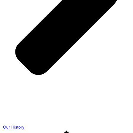
Our History