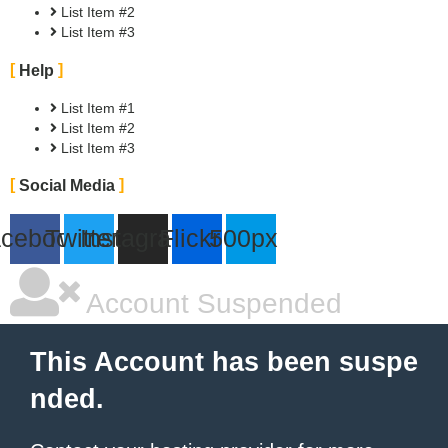
List Item #2
List Item #3
Help
List Item #1
List Item #2
List Item #3
Social Media
cebook
Twitter
Instagram
Flickr
500px
şans
vidobet
vidobet
vidobet
vidobet
casinolevant
casinolevant
casinolevant
vidobet
şans
casinolevant
casino
şans
casino
casino
casino
boostaro
casinolevant
şans
casinolevant
şanscasino
vidobet
vidobet
levant
gorabet
galyabet
gorabet
gorabet
gorabet
vidobet
galyabet
gorabet
gorabet
nigeria
sports
casino
|
|
güncel
giriş
|
|
|
giriş
casino
giriş
şans
casino
levant
şans
şans
|
giriş
casino
giriş
|
|
giriş
casino
|
|
|
|
|
giriş
|
|
|
betting
betting
Account Suspended
|
giriş
|
|
|
|
|
giriş
|
|
|
|
giriş
|
|
|
|
|
|
|
|
This Account has been suspe
nded.