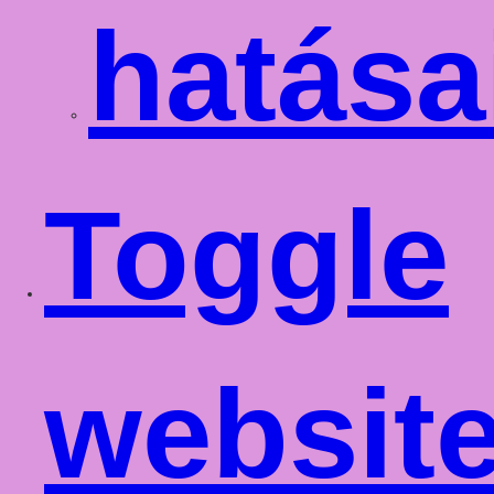
hatása
Toggle
websit