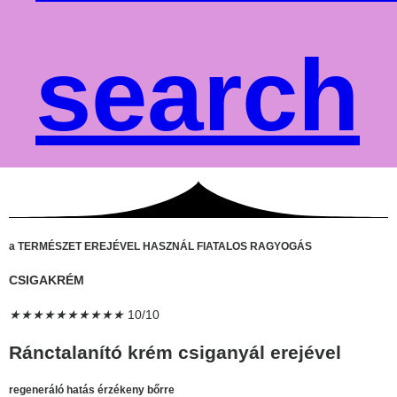
search
a TERMÉSZET EREJÉVEL HASZNÁL FIATALOS RAGYOGÁS
CSIGAKRÉM
pin up
pin up india
пинап
lucky jet
mostbet
mostbet
https://pin-up-giris-az.com/
mostbet kz
mostbet
aviator bonus games
luckyget
pin up betting
1win casino
1 win kz
snai
https://pin-up-online.com/
мостбет
https://4abets.com/
luckyjet
pin up
1 win
aviator
https://pin-up-casino-giris.com/
pin-up
pin up casino
4rabet game
lucky jet casino
https://pinup-ozbekistan.com/
pin up azerbaijan
https://1-win-casino.kz/
1vin
pinup
snai casino
mostbet
https://1-win-azn.com/
★
★
★
★
★
★
★
★
★
★
10/10
Ránctalanító krém csiganyál erejével
regeneráló hatás érzékeny bőrre