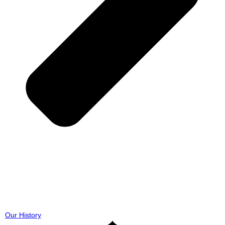
Our History