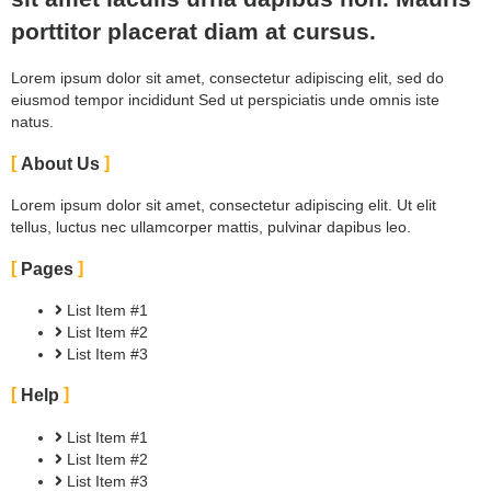
porttitor placerat diam at cursus.
Lorem ipsum dolor sit amet, consectetur adipiscing elit, sed do
eiusmod tempor incididunt Sed ut perspiciatis unde omnis iste
natus.
About Us
Lorem ipsum dolor sit amet, consectetur adipiscing elit. Ut elit
tellus, luctus nec ullamcorper mattis, pulvinar dapibus leo.
Pages
List Item #1
List Item #2
List Item #3
Help
List Item #1
List Item #2
List Item #3