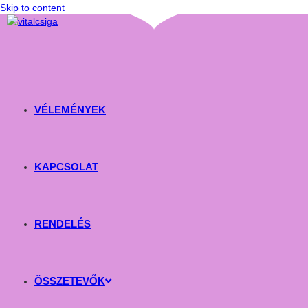
1win lucky jet
mostbet kz
bonus aviator game
https://mostbet-play.kz/
Skip to content
VÉLEMÉNYEK
KAPCSOLAT
RENDELÉS
ÖSSZETEVŐK