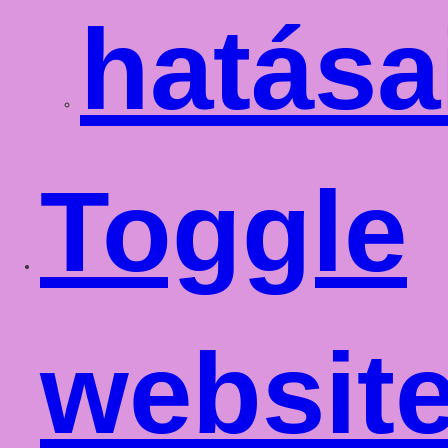
hatása
Toggle
websit