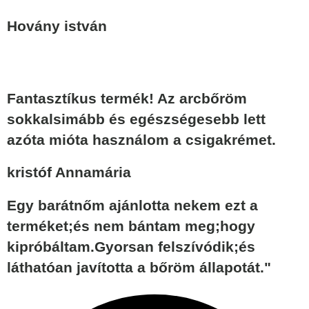
Hovány istván
Fantasztíkus termék! Az arcbőröm
sokkalsimább és egészségesebb lett
azóta mióta használom a csigakrémet.
kristóf Annamária
Egy barátnőm ajánlotta nekem ezt a
terméket;és nem bántam meg;hogy
kipróbáltam.Gyorsan felszívódik;és
láthatóan javította a bőröm állapotát."