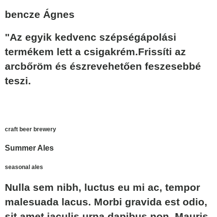
bencze Ágnes
"Az egyik kedvenc szépségápolási
termékem lett a csigakrém.Frissíti az
arcbőröm és észrevehetően feszesebbé
teszi.
craft beer brewery
Summer Ales
seasonal ales
Nulla sem nibh, luctus eu mi ac, tempor
malesuada lacus. Morbi gravida est odio,
sit amet iaculis urna dapibus non. Mauris