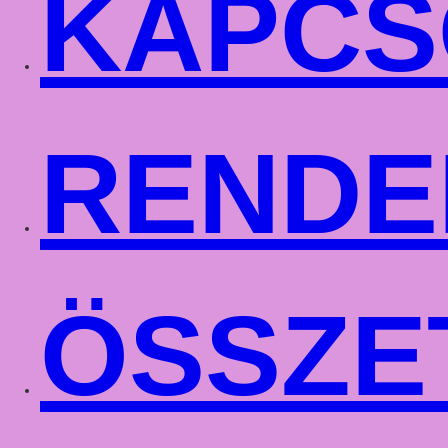
KAPCS
RENDE
ÖSSZE