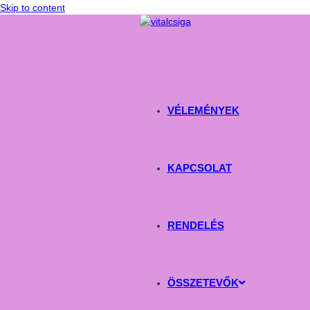
1win lucky jet
mostbet kz
bonus aviator game
https://mostbet-play.kz/
Skip to content
VÉLEMÉNYEK
KAPCSOLAT
RENDELÉS
ÖSSZETEVŐK