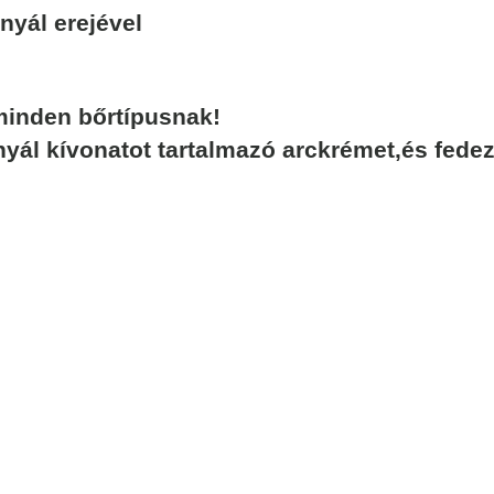
nyál erejével
inden bőrtípusnak!
yál kívonatot tartalmazó arckrémet,és fedez