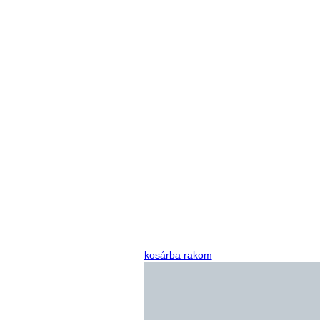
kosárba rakom