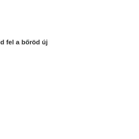
d fel a bőröd új