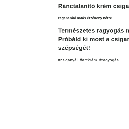
Ránctalanító krém csiga
regeneráló hatás érzékeny bőrre
Természetes ragyogás m
Próbáld ki most a csigan
szépségét!
#csiganyál #arckrém #ragyogás