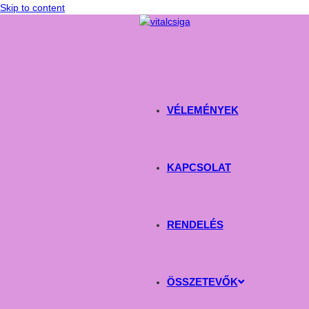
1win lucky jet
mostbet kz
bonus aviator game
https://mostbet-play.kz/
Skip to content
VÉLEMÉNYEK
KAPCSOLAT
RENDELÉS
ÖSSZETEVŐK