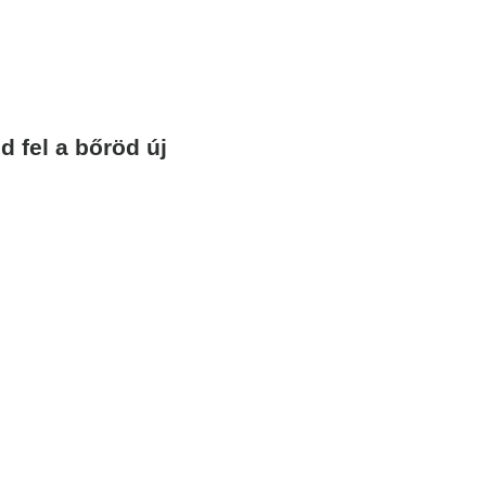
d fel a bőröd új