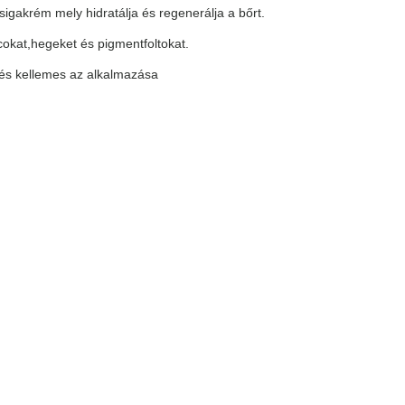
igakrém mely hidratálja és regenerálja a bőrt.
cokat,hegeket és pigmentfoltokat.
és kellemes az alkalmazása