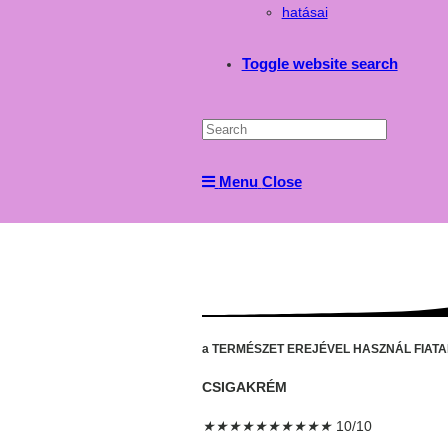
hatásai
Toggle website search
Menu
Close
a TERMÉSZET EREJÉVEL HASZNÁL FIAT
CSIGAKRÉM
pin up
pin up india
пинап
lucky jet
mostbet
mostbet
https://pin-up-giris-az.com/
mostbet kz
mostbet
aviator bonus games
luckyget
pin up betting
1win casino
1 win kz
snai
https://pin-up-online.com/
мостбет
https://4abets.com/
luckyjet
pin up
1 win
aviator
https://pin-up-casino-giris.com/
pin-up
pin up casino
4rabet game
lucky jet casino
https://pinup-ozbekistan.com/
pin up azerbaijan
https://1-win-casino.kz/
1vin
pinup
sna
★
★
★
★
★
★
★
★
★
★
10/10