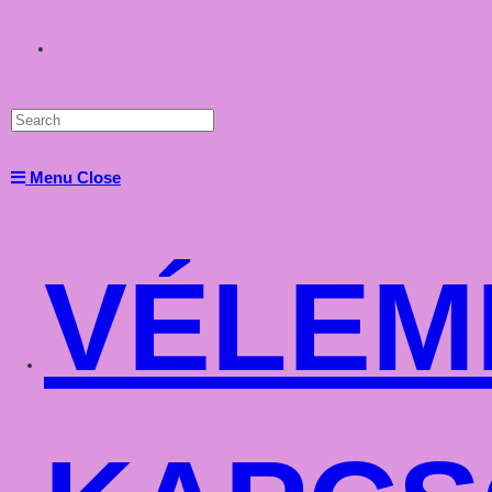
Toggle
website
Menu
Close
search
VÉLEM