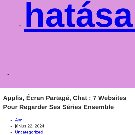
hatása
Toggle
websit
Applis, Écran Partagé, Chat : 7 Websites
Pour Regarder Ses Séries Ensemble
Post
Anni
author:
Post
június 22, 2024
published:
Post
Uncategorized