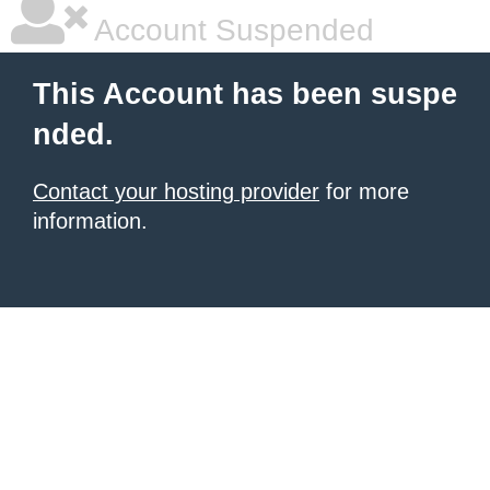
|
giriş
|
|
|
|
|
giriş
|
|
|
|
giriş
|
|
|
|
|
Account Suspended
|
|
|
This Account has been suspe
nded.
Contact your hosting provider
for more
information.