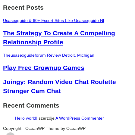
Recent Posts
Usasexguide & 60+ Escort Sites Like Usasexguide Nl
The Strategy To Create A Compelling
Relationship Profile
Theusasexguideforum Review Detroit, Michigan
Play Free Grownup Games
Joingy: Random Video Chat Roulette
Stranger Cam Chat
Recent Comments
Hello world!
szerzője
A WordPress Commenter
şans
vidobet
vidobet
vidobet
vidobet
casinolevant
casinolevant
casinolevant
vidobet
şans
casinolevant
casino
şans
casino
casino
casino
boostaro
casinolevant
şans
casinolevant
şanscasino
vidobet
vidobet
levant
gorabet
galyabet
gorabet
gorabet
gorabet
vidobet
galyabet
gorabet
gorabet
nigeria
sports
Copyright - OceanWP Theme by OceanWP
casino
|
|
güncel
giriş
|
|
|
giriş
casino
giriş
şans
casino
levant
şans
şans
|
giriş
casino
giriş
|
|
giriş
casino
|
|
|
|
|
giriş
|
|
|
betting
betting