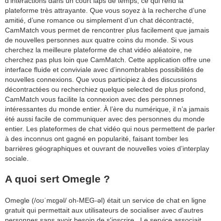
d’interactions dans un court laps de temps, ce qui rend la
plateforme très attrayante. Que vous soyez à la recherche d’une
amitié, d’une romance ou simplement d’un chat décontracté,
CamMatch vous permet de rencontrer plus facilement que jamais
de nouvelles personnes aux quatre coins du monde. Si vous
cherchez la meilleure plateforme de chat vidéo aléatoire, ne
cherchez pas plus loin que CamMatch. Cette application offre une
interface fluide et conviviale avec d’innombrables possibilités de
nouvelles connexions. Que vous participiez à des discussions
décontractées ou recherchiez quelque selected de plus profond,
CamMatch vous facilite la connexion avec des personnes
intéressantes du monde entier. À l’ère du numérique, il n’a jamais
été aussi facile de communiquer avec des personnes du monde
entier. Les plateformes de chat vidéo qui nous permettent de parler
à des inconnus ont gagné en popularité, faisant tomber les
barrières géographiques et ouvrant de nouvelles voies d’interplay
sociale.
A quoi sert Omegle ?
Omegle (/oʊˈmɛɡəl/ oh-MEG-əl) était un service de chat en ligne
gratuit qui permettait aux utilisateurs de socialiser avec d'autres
personnes sans avoir besoin de s'inscrire . Le service associait