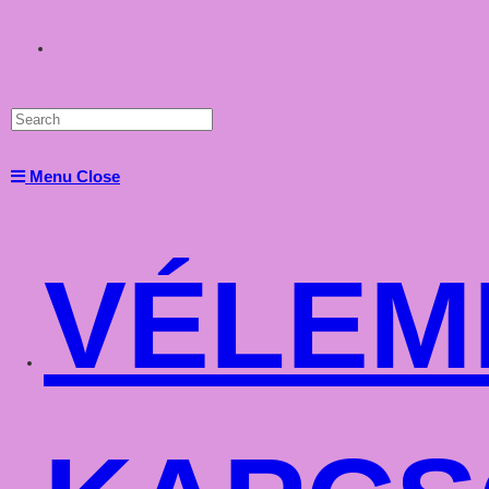
Toggle
website
Menu
Close
search
VÉLEM