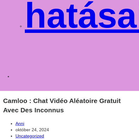
hatása
Toggle
websit
Camloo : Chat Vidéo Aléatoire Gratuit
Avec Des Inconnus
Post
Anni
author:
Post
október 24, 2024
published:
Post
Uncategorized