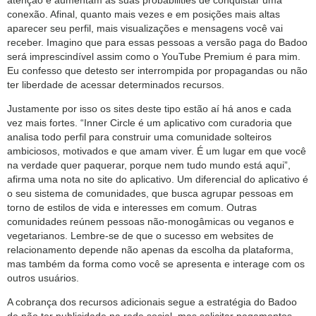
conexão. Afinal, quanto mais vezes e em posições mais altas
aparecer seu perfil, mais visualizações e mensagens você vai
receber. Imagino que para essas pessoas a versão paga do Badoo
será imprescindível assim como o YouTube Premium é para mim.
Eu confesso que detesto ser interrompida por propagandas ou não
ter liberdade de acessar determinados recursos.
Justamente por isso os sites deste tipo estão aí há anos e cada
vez mais fortes. “Inner Circle é um aplicativo com curadoria que
analisa todo perfil para construir uma comunidade solteiros
ambiciosos, motivados e que amam viver. É um lugar em que você
na verdade quer paquerar, porque nem tudo mundo está aqui”,
afirma uma nota no site do aplicativo. Um diferencial do aplicativo é
o seu sistema de comunidades, que busca agrupar pessoas em
torno de estilos de vida e interesses em comum. Outras
comunidades reúnem pessoas não-monogâmicas ou veganos e
vegetarianos. Lembre-se de que o sucesso em websites de
relacionamento depende não apenas da escolha da plataforma,
mas também da forma como você se apresenta e interage com os
outros usuários.
A cobrança dos recursos adicionais segue a estratégia do Badoo
de não ter publicidade na rede social, mas solicitar pagamentos