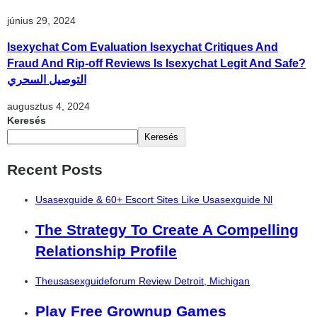
június 29, 2024
Isexychat Com Evaluation Isexychat Critiques And
Fraud And Rip-off Reviews Is Isexychat Legit And Safe?
التوصيل السحري
augusztus 4, 2024
Keresés
Keresés
Recent Posts
Usasexguide & 60+ Escort Sites Like Usasexguide Nl
The Strategy To Create A Compelling
Relationship Profile
Theusasexguideforum Review Detroit, Michigan
Play Free Grownup Games