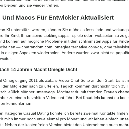
 bleiben und sie wieder treffen.
s Und Macos Für Entwickler Aktualisiert
 von KI unterstützt werden, können Sie mühelos fesselnde und wirkungsv
ie Ihr Kind, Ihnen seine Lieblingsapps, -spiele oder -webseiten zu zei
, und können auf mögliche Probleme mit den schlimmsten Apps für Kind
rscheinen — chatrandom.com, omeglealternative.com/de, ome.televisio
in einigen Aspekten wiederholen. Andere wurden zwar nicht so populär
weiter.
 Nach 14 Jahren Macht Omegle Dicht
 Omegle, ging 2011 als Zufalls-Video-Chat-Seite an den Start. Es ist mi
l der Mitglieder nach zu urteilen. Täglich kommen durchschnittlich 35
sschließlich Männer unterwegs. Möchtest du mit fremden Frauen chatten
aber zu einem bezahlten Videochat führt. Bei Knuddels kannst du kosten
nen kennenlernen.
igen Kategorie Casual Dating konnte ich bereits zweimal Kontakte finden
ich mich immer noch etwa einmal pro Monat und wir leben einfach unser
 Bett. Neben der kostenfreien Version bietet das Unternehmen auch me