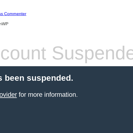
ss Commenter
anWP
count Suspend
s been suspended.
ovider
for more information.