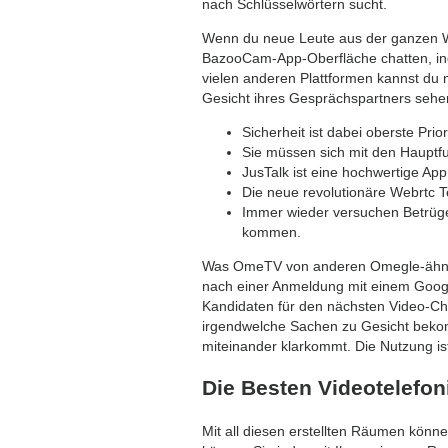
nach Schlüsselwörtern sucht.
Wenn du neue Leute aus der ganzen Wel
BazooCam-App-Oberfläche chatten, ind
vielen anderen Plattformen kannst du 
Gesicht ihres Gesprächspartners sehen.
Sicherheit ist dabei oberste Pri
Sie müssen sich mit den Hauptf
JusTalk ist eine hochwertige Ap
Die neue revolutionäre Webrtc Te
Immer wieder versuchen Betrüger
kommen.
Was OmeTV von anderen Omegle-ähnliche
nach einer Anmeldung mit einem Goog
Kandidaten für den nächsten Video-Ch
irgendwelche Sachen zu Gesicht bekomm
miteinander klarkommt. Die Nutzung ist
Die Besten Videotelefo
Mit all diesen erstellten Räumen könn