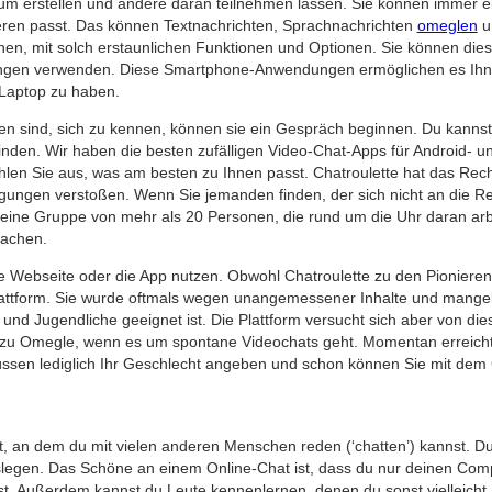
aum erstellen und andere daran teilnehmen lassen. Sie können immer 
eren passt. Das können Textnachrichten, Sprachnachrichten
omeglen
un
nen, mit solch erstaunlichen Funktionen und Optionen. Sie können diese
ngen verwenden. Diese Smartphone-Anwendungen ermöglichen es Ihnen,
 Laptop zu haben.
en sind, sich zu kennen, können sie ein Gespräch beginnen. Du kanns
den. Wir haben die besten zufälligen Video-Chat-Apps für Android- u
len Sie aus, was am besten zu Ihnen passt. Chatroulette hat das Rech
ngen verstoßen. Wenn Sie jemanden finden, der sich nicht an die Regel
eine Gruppe von mehr als 20 Personen, die rund um die Uhr daran arbe
wachen.
 Webseite oder die App nutzen. Obwohl Chatroulette zu den Pionieren 
lattform. Sie wurde oftmals wegen unangemessener Inhalte und mangeln
r und Jugendliche geeignet ist. Die Plattform versucht sich aber von di
ve zu Omegle, wenn es um spontane Videochats geht. Momentan erreicht
ssen lediglich Ihr Geschlecht angeben und schon können Sie mit dem 
rnet, an dem du mit vielen anderen Menschen reden (‘chatten’) kannst. Du 
legen. Das Schöne an einem Online-Chat ist, dass du nur deinen Com
t. Außerdem kannst du Leute kennenlernen, denen du sonst vielleicht