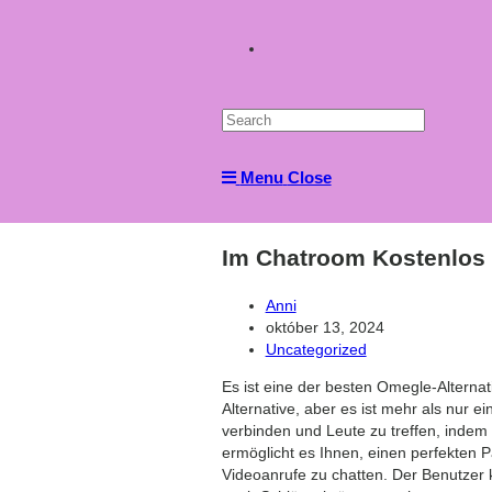
Toggle
website
Menu
Close
search
Im Chatroom Kostenlos 
Post
Anni
author:
Post
október 13, 2024
published:
Post
Uncategorized
category:
Es ist eine der besten Omegle-Alterna
Alternative, aber es ist mehr als nur e
verbinden und Leute zu treffen, indem
ermöglicht es Ihnen, einen perfekten P
Videoanrufe zu chatten. Der Benutzer k