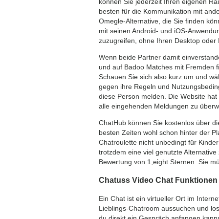
können Sie jederzeit Ihren eigenen R
besten für die Kommunikation mit and
Omegle-Alternative, die Sie finden kön
mit seinen Android- und iOS-Anwendu
zuzugreifen, ohne Ihren Desktop oder
Wenn beide Partner damit einverstand
und auf Badoo Matches mit Fremden fin
Schauen Sie sich also kurz um und wäh
gegen ihre Regeln und Nutzungsbedingu
diese Person melden. Die Website hat 
alle eingehenden Meldungen zu über
ChatHub können Sie kostenlos über die
besten Zeiten wohl schon hinter der P
Chatroulette nicht unbedingt für Kinde
trotzdem eine viel genutzte Alternati
Bewertung von 1,eight Sternen. Sie mü
Chatuss Video Chat Funktionen
Ein Chat ist ein virtueller Ort im Inte
Lieblings-Chatroom aussuchen und los
du direkt ein Gespräch anfangen kanns