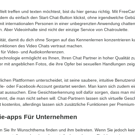
t treffen und texten möchtest, bist du hier genau richtig. Mit FreeCam
em du einfach den Start-Chat-Button klickst, ohne irgendwelche Geb
mit internationalen Personen in einer unbegrenzten Anwendung chatte
 Aber Videoinhalte sind nicht der einzige Service von Chatroulette.
orität, damit du dich ohne Sorgen auf das Kennenlernen konzentrieren k
unktionen des Video Chats vertraut machen.
p für Video- und Audiokonferenzen.
chnologie ermöglicht es Ihnen, Ihren Chat Partner in hoher Qualität z
 mit angeblichen Fotos, die ihre Opfer bei sexuellen Handlungen zeig
n Plattformen unterscheidet, ist seine saubere, intuitive Benutzero
le- oder Facebook-Account gestartet werden. Man kann sich zudem e
at aussuchen. Eine Gesichtserkennung soll dafür sorgen, dass man mi
t, die man nicht sehen will. Chat-Partnern lassen sich virtuelle Gesc
 kostenlos, allerdings lassen sich zusätzliche Funktionen per Premium-
nie-apps Für Unternehmen
en Sie Ihr Wunschthema finden und ihm beitreten. Wenn Sie jedoch kein