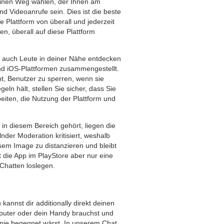
einen Weg wählen, der Ihnen am
d Videoanrufe sein. Dies ist die beste
 Plattform von überall und jederzeit
 überall auf diese Plattform
t auch Leute in deiner Nähe entdecken
nd iOS-Plattformen zusammengestellt.
t, Benutzer zu sperren, wenn sie
n hält, stellen Sie sicher, dass Sie
iten, die Nutzung der Plattform und
in diesem Bereich gehört, liegen die
der Moderation kritisiert, weshalb
esem Image zu distanzieren und bleibt
 die App im PlayStore aber nur eine
Chatten loslegen.
kannst dir additionally direkt deinen
puter oder dein Handy brauchst und
 nie begegnet wärst. In unserem Chat