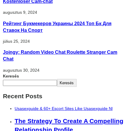
Kostenloser Cam-chat
augusztus 9, 2024
Рейтинг Букмекеров Украины 2024 Топ Бк Для
Ставок На Спорт
július 25, 2024
Joingy: Random Video Chat Roulette Stranger Cam
Chat
augusztus 30, 2024
Keresés
Keresés
Recent Posts
Usasexguide & 60+ Escort Sites Like Usasexguide Nl
The Strategy To Create A Compelling
Relationship Profile