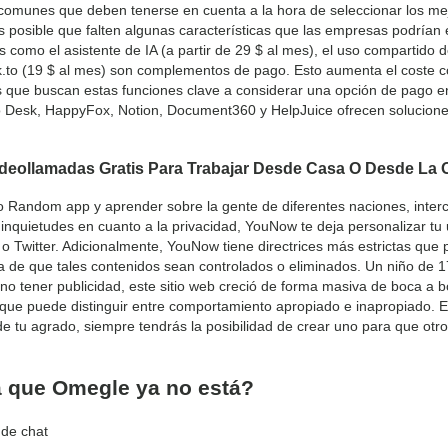
 comunes que deben tenerse en cuenta a la hora de seleccionar los mejo
 es posible que falten algunas características que las empresas podrían
 como el asistente de IA (a partir de 29 $ al mes), el uso compartido d
awk.to (19 $ al mes) son complementos de pago. Esto aumenta el coste 
 que buscan estas funciones clave a considerar una opción de pago en
 Desk, HappyFox, Notion, Document360 y HelpJuice ofrecen solucione
deollamadas Gratis Para Trabajar Desde Casa O Desde La O
eo Random app y aprender sobre la gente de diferentes naciones, inter
quietudes en cuanto a la privacidad, YouNow te deja personalizar tu
 o Twitter. Adicionalmente, YouNow tiene directrices más estrictas que
 de que tales contenidos sean controlados o eliminados. Un niño de 1
no tener publicidad, este sitio web creció de forma masiva de boca a b
 la que puede distinguir entre comportamiento apropiado e inapropiado. 
 tu agrado, siempre tendrás la posibilidad de crear uno para que otr
a que Omegle ya no está?
 de chat