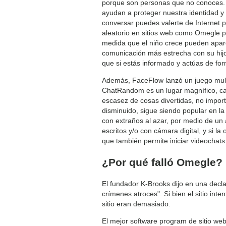
porque son personas que no conoces. 
ayudan a proteger nuestra identidad 
conversar puedes valerte de Internet 
aleatorio en sitios web como Omegle p
medida que el niño crece pueden apare
comunicación más estrecha con su hijo
que si estás informado y actúas de for
Además, FaceFlow lanzó un juego multij
ChatRandom es un lugar magnífico, ca
escasez de cosas divertidas, no impor
disminuido, sigue siendo popular en l
con extraños al azar, por medio de un
escritos y/o con cámara digital, y si 
que también permite iniciar videochat
¿Por qué falló Omegle?
El fundador K-Brooks dijo en una decl
crímenes atroces". Si bien el sitio inte
sitio eran demasiado.
El mejor software program de sitio we