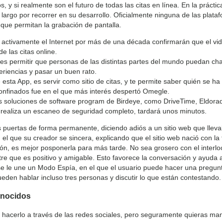
, y si realmente son el futuro de todas las citas en línea. En la prá
largo por recorrer en su desarrollo. Oficialmente ninguna de las plataf
 que permitan la grabación de pantalla.
do activamente el Internet por más de una década confirmarán que el 
e las citas online.
tio es permitir que personas de las distintas partes del mundo puedan c
eriencias y pasar un buen rato.
esta App, es servir como sitio de citas, y te permite saber quién se ha i
nfinados fue en el que más interés despertó Omegle.
soluciones de software program de Birdeye, como DriveTime, Eldorado
 y realiza un escaneo de seguridad completo, tardará unos minutos.
 puertas de forma permanente, diciendo adiós a un sitio web que llev
 que su creador se sincera, explicando que el sitio web nació con la 
n, es mejor posponerla para más tarde. No sea grosero con el interloc
re que es positivo y amigable. Esto favorece la conversación y ayuda
se le une un Modo Espía, en el que el usuario puede hacer una pregunta
den hablar incluso tres personas y discutir lo que están contestando.
onocidos
 hacerlo a través de las redes sociales, pero seguramente quieras man