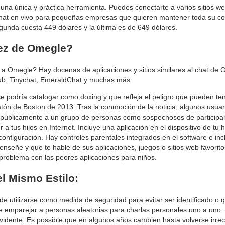
n una única y práctica herramienta. Puedes conectarte a varios sitios 
 chat en vivo para pequeñas empresas que quieren mantener toda su co
gunda cuesta 449 dólares y la última es de 649 dólares.
ez de Omegle?
s a Omegle? Hay docenas de aplicaciones y sitios similares al chat de
b, Tinychat, EmeraldChat y muchas más.
 podría catalogar como doxing y que refleja el peligro que pueden ten
tón de Boston de 2013. Tras la conmoción de la noticia, algunos usuar
ron públicamente a un grupo de personas como sospechosos de participa
 tus hijos en Internet. Incluye una aplicación en el dispositivo de tu hi
configuración. Hay controles parentales integrados en el software e inc
te enseñe y que te hable de sus aplicaciones, juegos o sitios web favor
 problema con las peores aplicaciones para niños.
l Mismo Estilo:
e utilizarse como medida de seguridad para evitar ser identificado o 
e emparejar a personas aleatorias para charlas personales uno a uno. 
ente. Es possible que en algunos años cambien hasta volverse irrecono