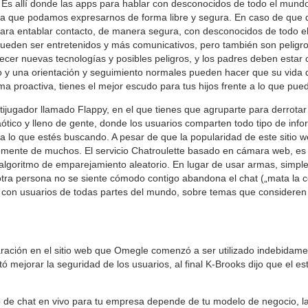
Es allí donde las apps para hablar con desconocidos de todo el mun
y a que podamos expresarnos de forma libre y segura. En caso de que
para entablar contacto, de manera segura, con desconocidos de todo el
ueden ser entretenidos y más comunicativos, pero también son peligro
cer nuevas tecnologías y posibles peligros, y los padres deben estar
 y una orientación y seguimiento normales pueden hacer que su vida d
ma proactiva, tienes el mejor escudo para tus hijos frente a lo que pue
ugador llamado Flappy, en el que tienes que agruparte para derrotar y
ótico y lleno de gente, donde los usuarios comparten todo tipo de in
ta lo que estés buscando. A pesar de que la popularidad de este sitio
a mente de muchos. El servicio Chatroulette basado en cámara web, es
 algoritmo de emparejamiento aleatorio. En lugar de usar armas, sim
la otra persona no se siente cómodo contigo abandona el chat („mata la 
s con usuarios de todas partes del mundo, sobre temas que consideren 
aración en el sitio web que Omegle comenzó a ser utilizado indebidame
ntó mejorar la seguridad de los usuarios, al final K-Brooks dijo que el e
b de chat en vivo para tu empresa depende de tu modelo de negocio, l