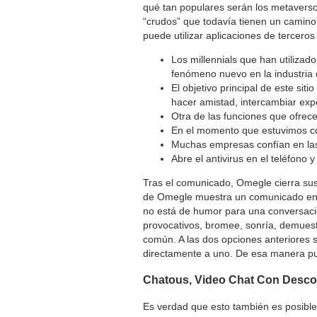
qué tan populares serán los metaversos
“crudos” que todavía tienen un camino 
puede utilizar aplicaciones de terceros
Los millennials que han utiliza
fenómeno nuevo en la industria d
El objetivo principal de este si
hacer amistad, intercambiar exp
Otra de las funciones que ofrece 
En el momento que estuvimos co
Muchas empresas confían en las 
Abre el antivirus en el teléfono
Tras el comunicado, Omegle cierra sus
de Omegle muestra un comunicado en el
no está de humor para una conversació
provocativos, bromee, sonría, demuest
común. A las dos opciones anteriores 
directamente a uno. De esa manera pue
Chatous, Video Chat Con Desc
Es verdad que esto también es posible