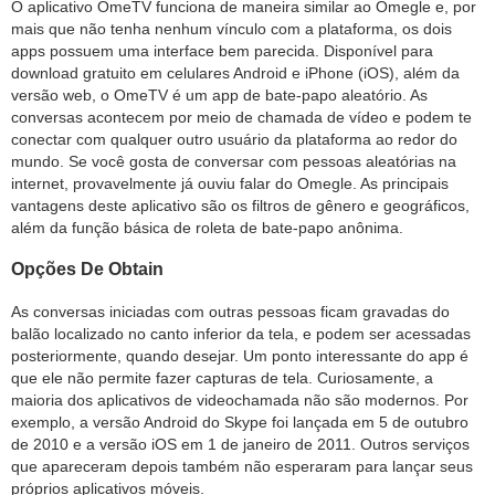
O aplicativo OmeTV funciona de maneira similar ao Omegle e, por
mais que não tenha nenhum vínculo com a plataforma, os dois
apps possuem uma interface bem parecida. Disponível para
download gratuito em celulares Android e iPhone (iOS), além da
versão web, o OmeTV é um app de bate-papo aleatório. As
conversas acontecem por meio de chamada de vídeo e podem te
conectar com qualquer outro usuário da plataforma ao redor do
mundo. Se você gosta de conversar com pessoas aleatórias na
internet, provavelmente já ouviu falar do Omegle. As principais
vantagens deste aplicativo são os filtros de gênero e geográficos,
além da função básica de roleta de bate-papo anônima.
Opções De Obtain
As conversas iniciadas com outras pessoas ficam gravadas do
balão localizado no canto inferior da tela, e podem ser acessadas
posteriormente, quando desejar. Um ponto interessante do app é
que ele não permite fazer capturas de tela. Curiosamente, a
maioria dos aplicativos de videochamada não são modernos. Por
exemplo, a versão Android do Skype foi lançada em 5 de outubro
de 2010 e a versão iOS em 1 de janeiro de 2011. Outros serviços
que apareceram depois também não esperaram para lançar seus
próprios aplicativos móveis.