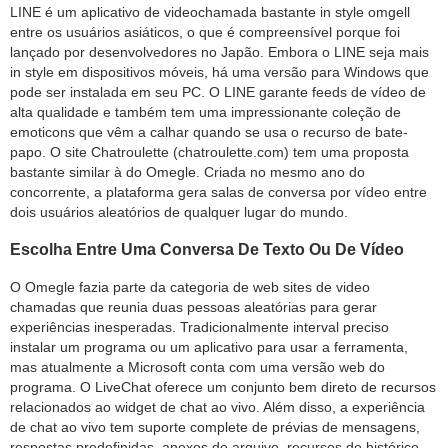
LINE é um aplicativo de videochamada bastante in style omgell
entre os usuários asiáticos, o que é compreensível porque foi
lançado por desenvolvedores no Japão. Embora o LINE seja mais
in style em dispositivos móveis, há uma versão para Windows que
pode ser instalada em seu PC. O LINE garante feeds de vídeo de
alta qualidade e também tem uma impressionante coleção de
emoticons que vêm a calhar quando se usa o recurso de bate-
papo. O site Chatroulette (chatroulette.com) tem uma proposta
bastante similar à do Omegle. Criada no mesmo ano do
concorrente, a plataforma gera salas de conversa por vídeo entre
dois usuários aleatórios de qualquer lugar do mundo.
Escolha Entre Uma Conversa De Texto Ou De Vídeo
O Omegle fazia parte da categoria de web sites de video
chamadas que reunia duas pessoas aleatórias para gerar
experiências inesperadas. Tradicionalmente interval preciso
instalar um programa ou um aplicativo para usar a ferramenta,
mas atualmente a Microsoft conta com uma versão web do
programa. O LiveChat oferece um conjunto bem direto de recursos
relacionados ao widget de chat ao vivo. Além disso, a experiência
de chat ao vivo tem suporte complete de prévias de mensagens,
respostas predefinidas, anexos de arquivo, recursos de histórico