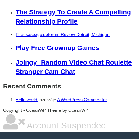
The Strategy To Create A Compelling
Relationship Profile
Theusasexguideforum Review Detroit, Michigan
Play Free Grownup Games
Joingy: Random Video Chat Roulette
Stranger Cam Chat
Recent Comments
Hello world!
szerzője
A WordPress Commenter
şans
vidobet
vidobet
vidobet
vidobet
casinolevant
casinolevant
casinolevant
vidobet
şans
casinolevant
casino
şans
casino
casino
casino
boostaro
casinolevant
şans
casinolevant
şanscasino
vidobet
vidobet
levant
galyabet
gorabet
gorabet
gorabet
vidobet
galyabet
gorabet
gorabet
nigeria
sports
Copyright - OceanWP Theme by OceanWP
casino
|
|
güncel
giriş
|
|
|
giriş
casino
giriş
şans
casino
levant
şans
şans
|
giriş
casino
giriş
|
|
giriş
casino
|
|
|
|
giriş
|
|
|
betting
betting
|
giriş
|
|
|
|
|
giriş
|
|
|
|
giriş
|
|
|
|
|
Account Suspended
|
|
|