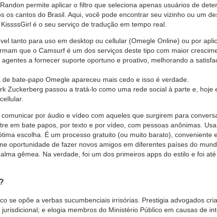
andon permite aplicar o filtro que seleciona apenas usuários de dete
os os cantos do Brasil. Aqui, você pode encontrar seu vizinho ou um d
KissssGirl é o seu serviço de tradução em tempo real.
vel tanto para uso em desktop ou cellular (Omegle Online) ou por aplic
irmam que o Camsurf é um dos serviços deste tipo com maior crescime
 agentes a fornecer suporte oportuno e proativo, melhorando a satisf
ta de bate-papo Omegle apareceu mais cedo e isso é verdade.
Zuckerberg passou a tratá-lo como uma rede social à parte e, hoje em
ellular.
 comunicar por áudio e vídeo com aqueles que surgirem para conversa
tre em bate papos, por texto e por vídeo, com pessoas anônimas. Usa
ima escolha. É um processo gratuito (ou muito barato), conveniente e,
me oportunidade de fazer novos amigos em diferentes países do mundo.
lma gêmea. Na verdade, foi um dos primeiros apps do estilo e foi até
?
tico se opõe a verbas sucumbenciais irrisórias. Prestigia advogados cri
jurisdicional; e elogia membros do Ministério Público em causas de in