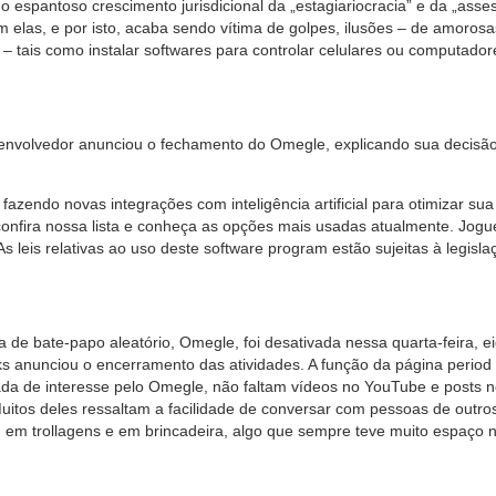
o espantoso crescimento jurisdicional da „estagiariocracia” e da „ass
elas, e por isto, acaba sendo vítima de golpes, ilusões – de amorosas 
– tais como instalar softwares para controlar celulares ou computado
nvolvedor anunciou o fechamento do Omegle, explicando sua decisão 
azendo novas integrações com inteligência artificial para otimizar su
confira nossa lista e conheça as opções mais usadas atualmente. Jog
As leis relativas ao uso deste software program estão sujeitas à legisl
a de bate-papo aleatório, Omegle, foi desativada nessa quarta-feira,
oks anunciou o encerramento das atividades. A função da página period
da de interesse pelo Omegle, não faltam vídeos no YouTube e posts n
uitos deles ressaltam a facilidade de conversar com pessoas de outros
m em trollagens e em brincadeira, algo que sempre teve muito espaço 