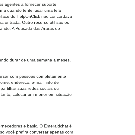
 os agentes a fornecer suporte
ema quando tentei usar uma tela
terface do HelpOnClick não concordava
 entrada. Outro recurso útil são os
sando. A Pousada das Araras de
odendo durar de uma semana a meses.
versar com pessoas completamente
ome, endereço, e-mail, info de
artilhar suas redes sociais ou
ortanto, colocar um menor em situação
fornecedores é basic. O Emeraldchat é
aso você prefira conversar apenas com