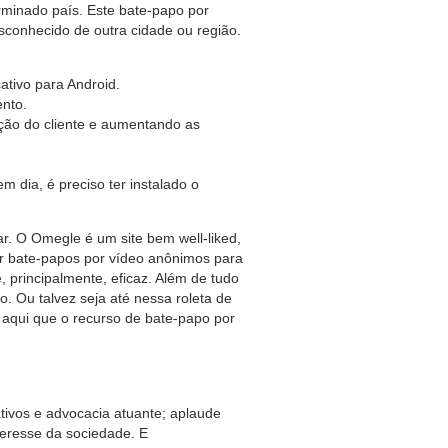
rminado país. Este bate-papo por
esconhecido de outra cidade ou região.
ativo para Android.
nto.
ação do cliente e aumentando as
 dia, é preciso ter instalado o
r. O Omegle é um site bem well-liked,
r bate-papos por vídeo anônimos para
 principalmente, eficaz. Além de tudo
 Ou talvez seja até nessa roleta de
 aqui que o recurso de bate-papo por
ativos e advocacia atuante; aplaude
teresse da sociedade. E