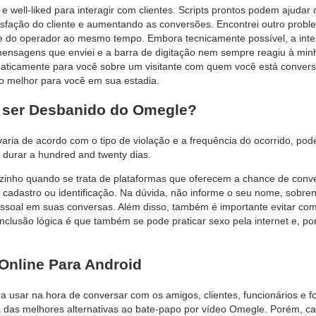
 e well-liked para interagir com clientes. Scripts prontos podem ajudar
isfação do cliente e aumentando as conversões. Encontrei outro probl
te e do operador ao mesmo tempo. Embora tecnicamente possível, a in
ensagens que enviei e a barra de digitação nem sempre reagiu à minha
aticamente para você sobre um visitante com quem você está conver
o melhor para você em sua estadia.
 ser Desbanido do Omegle?
aria de acordo com o tipo de violação e a frequência do ocorrido, p
durar a hundred and twenty dias.
ozinho quando se trata de plataformas que oferecem a chance de con
adastro ou identificação. Na dúvida, não informe o seu nome, sobren
soal em suas conversas. Além disso, também é importante evitar comp
onclusão lógica é que também se pode praticar sexo pela internet e, p
 Online Para Android
ara usar na hora de conversar com os amigos, clientes, funcionários e 
a das melhores alternativas ao bate-papo por vídeo Omegle. Porém, c