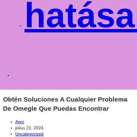
hatása
Toggle
websit
Obtén Soluciones A Cualquier Problema
De Omegle Que Puedas Encontrar
Post
Anni
author:
Post
július 21, 2024
published:
Post
Uncategorized