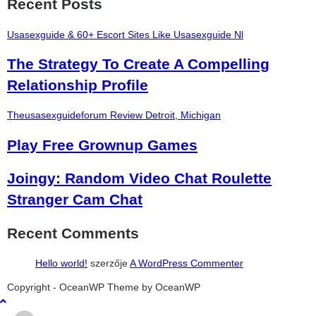
Recent Posts
Usasexguide & 60+ Escort Sites Like Usasexguide Nl
The Strategy To Create A Compelling
Relationship Profile
Theusasexguideforum Review Detroit, Michigan
Play Free Grownup Games
Joingy: Random Video Chat Roulette
Stranger Cam Chat
Recent Comments
Hello world!
szerzője
A WordPress Commenter
şans
vidobet
vidobet
vidobet
vidobet
casinolevant
casinolevant
casinolevant
vidobet
şans
casinolevant
casino
şans
casino
casino
casino
boostaro
casinolevant
şans
casinolevant
şanscasino
vidobet
vidobet
levant
gorabet
galyabet
gorabet
gorabet
gorabet
vidobet
galyabet
gorabet
gorabet
nigeria
sports
Copyright - OceanWP Theme by OceanWP
casino
|
|
güncel
giriş
|
|
|
giriş
casino
giriş
şans
casino
levant
şans
şans
|
giriş
casino
giriş
|
|
giriş
casino
|
|
|
|
|
giriş
|
|
|
betting
betting
|
giriş
|
|
|
|
|
giriş
|
|
|
|
giriş
|
|
|
|
|