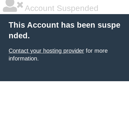
|
|
|
Account Suspended
This Account has been suspe
nded.
Contact your hosting provider
for more
information.