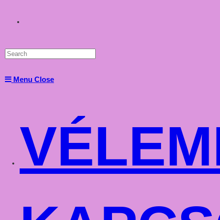
Toggle
website
Menu
Close
search
VÉLEM