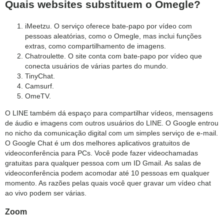
Quais websites substituem o Omegle?
iMeetzu. O serviço oferece bate-papo por vídeo com
pessoas aleatórias, como o Omegle, mas inclui funções
extras, como compartilhamento de imagens.
Chatroulette. O site conta com bate-papo por vídeo que
conecta usuários de várias partes do mundo.
TinyChat.
Camsurf.
OmeTV.
O LINE também dá espaço para compartilhar vídeos, mensagens
de áudio e imagens com outros usuários do LINE. O Google entrou
no nicho da comunicação digital com um simples serviço de e-mail.
O Google Chat é um dos melhores aplicativos gratuitos de
videoconferência para PCs. Você pode fazer videochamadas
gratuitas para qualquer pessoa com um ID Gmail. As salas de
videoconferência podem acomodar até 10 pessoas em qualquer
momento. As razões pelas quais você quer gravar um vídeo chat
ao vivo podem ser várias.
Zoom