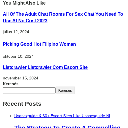
You Might Also Like
All Of The Adult Chat Rooms For Sex Chat You Need To
Use At No Cost 2023
július 12, 2024
Picking Good Hot Filipino Woman
október 10, 2024
Listcrawler Listcrawler Com Escort Site
november 15, 2024
Keresés
Keresés
Recent Posts
Usasexguide & 60+ Escort Sites Like Usasexguide Nl
The Strategy To Create A Compelling