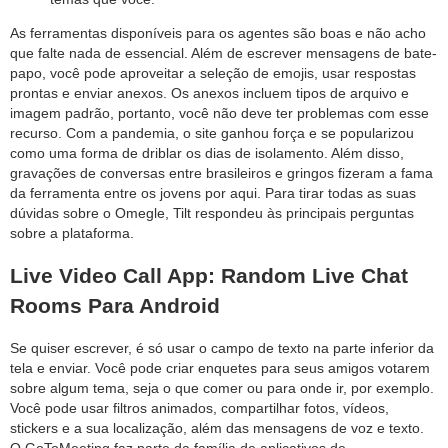
As ferramentas disponíveis para os agentes são boas e não acho
que falte nada de essencial. Além de escrever mensagens de bate-
papo, você pode aproveitar a seleção de emojis, usar respostas
prontas e enviar anexos. Os anexos incluem tipos de arquivo e
imagem padrão, portanto, você não deve ter problemas com esse
recurso. Com a pandemia, o site ganhou força e se popularizou
como uma forma de driblar os dias de isolamento. Além disso,
gravações de conversas entre brasileiros e gringos fizeram a fama
da ferramenta entre os jovens por aqui. Para tirar todas as suas
dúvidas sobre o Omegle, Tilt respondeu às principais perguntas
sobre a plataforma.
Live Video Call App: Random Live Chat
Rooms Para Android
Se quiser escrever, é só usar o campo de texto na parte inferior da
tela e enviar. Você pode criar enquetes para seus amigos votarem
sobre algum tema, seja o que comer ou para onde ir, por exemplo.
Você pode usar filtros animados, compartilhar fotos, vídeos,
stickers e a sua localização, além das mensagens de voz e texto.