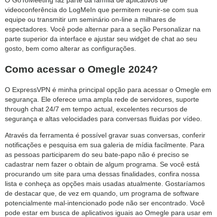
O GoToMeeting faz parte da família de aplicativos de
videoconferência do LogMeIn que permitem reunir-se com sua
equipe ou transmitir um seminário on-line a milhares de
espectadores. Você pode alternar para a seção Personalizar na
parte superior da interface e ajustar seu widget de chat ao seu
gosto, bem como alterar as configurações.
Como acessar o Omegle 2024?
O ExpressVPN é minha principal opção para acessar o Omegle em
segurança. Ele oferece uma ampla rede de servidores, suporte
through chat 24/7 em tempo actual, excelentes recursos de
segurança e altas velocidades para conversas fluidas por vídeo.
Através da ferramenta é possível gravar suas conversas, conferir
notificações e pesquisa em sua galeria de mídia facilmente. Para
as pessoas participarem do seu bate-papo não é preciso se
cadastrar nem fazer o obtain de algum programa. Se você está
procurando um site para uma dessas finalidades, confira nossa
lista e conheça as opções mais usadas atualmente. Gostaríamos
de destacar que, de vez em quando, um programa de software
potencialmente mal-intencionado pode não ser encontrado. Você
pode estar em busca de aplicativos iguais ao Omegle para usar em