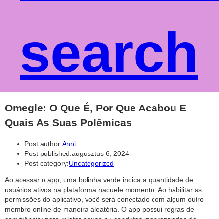
search
Omegle: O Que É, Por Que Acabou E
Quais As Suas Polêmicas
Post author:
Anni
Post published:
augusztus 6, 2024
Post category:
Uncategorized
Ao acessar o app, uma bolinha verde indica a quantidade de
usuários ativos na plataforma naquele momento. Ao habilitar as
permissões do aplicativo, você será conectado com algum outro
membro online de maneira aleatória. O app possui regras de
convivência; para relatar abuso ou condutas inapropriadas de