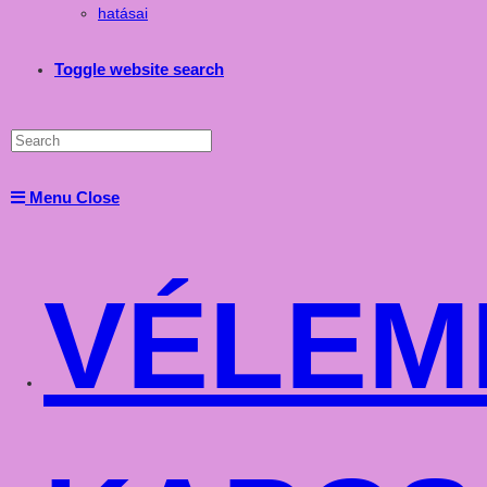
hatásai
Toggle website search
Menu
Close
VÉLEM