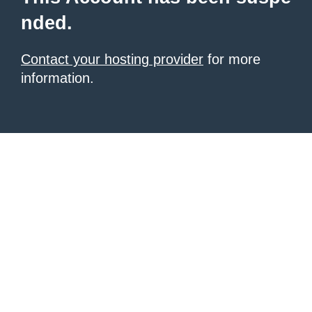
nded.
Contact your hosting provider
for more
information.