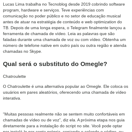
Lucas Lima trabalha no Tecnoblog desde 2019 cobrindo software
program, hardware e serviços. Teve experiências com
comunicação no poder público e no setor de educação musical
antes de atuar na estratégia de conteúdo e web optimization do
TB. Depois de uma longa espera, o Telegram finalmente lançou a
ferramenta de chamada de vídeo. Leia as palavras que são
faladas durante uma chamada de voz ou com vídeo. Obtenha um
número de telefone native em outro país ou outra região e atenda
chamadas no Skype.
Qual será o substituto do Omegle?
Chatroulette
O Chatroulette é uma alternativa popular ao Omegle. Ele coloca os
usuários em pares aleatórios, oferecendo uma chamada de vídeo
interativa.
“Muitas pessoas realmente não se sentem muito confortáveis em
chamadas de vídeo ou de voz”, diz ela. A próxima etapa nos guia
diretamente para a instalação do script no site. Você pode optar
por instalá-lo por conta própria, copiando e colando o código, ou