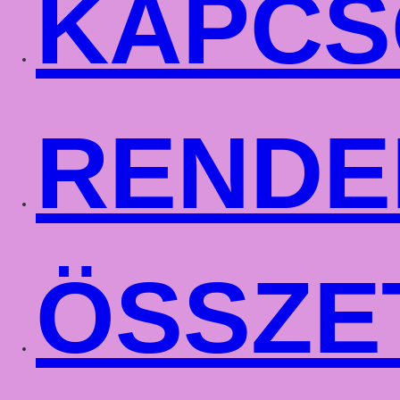
KAPCS
RENDE
ÖSSZE