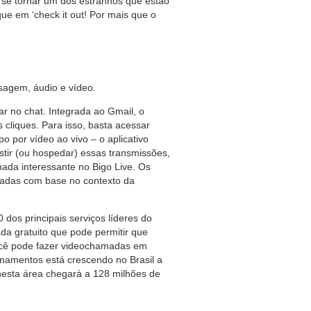
a se tornar um dos estranhos que estão
ique em ‘check it out! Por mais que o
sagem, áudio e vídeo.
r no chat. Integrada ao Gmail, o
cliques. Para isso, basta acessar
o por vídeo ao vivo – o aplicativo
tir (ou hospedar) essas transmissões,
nada interessante no Bigo Live. Os
zadas com base no contexto da
os principais serviços líderes do
a gratuito que pode permitir que
ocê pode fazer videochamadas em
onamentos está crescendo no Brasil a
nesta área chegará a 128 milhões de