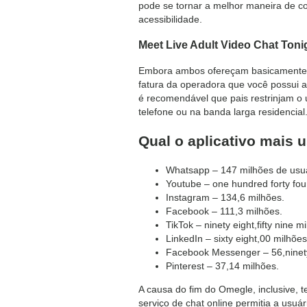
pode se tornar a melhor maneira de c
acessibilidade.
Meet Live Adult Video Chat Toni
Embora ambos ofereçam basicamente o
fatura da operadora que você possui as
é recomendável que pais restrinjam o 
telefone ou na banda larga residencial
Qual o aplicativo mais
Whatsapp – 147 milhões de usuá
Youtube – one hundred forty fou
Instagram – 134,6 milhões.
Facebook – 111,3 milhões.
TikTok – ninety eight,fifty nine m
LinkedIn – sixty eight,00 milhões
Facebook Messenger – 56,ninety
Pinterest – 37,14 milhões.
A causa do fim do Omegle, inclusive, 
serviço de chat online permitia a us