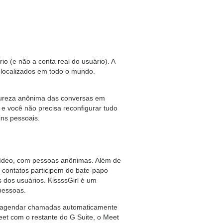
o (e não a conta real do usuário). A
 localizados em todo o mundo.
tureza anônima das conversas em
e você não precisa reconfigurar tudo
ins pessoais.
vídeo, com pessoas anônimas. Além de
s contatos participem do bate-papo
s dos usuários. KissssGirl é um
pessoas.
de agendar chamadas automaticamente
et com o restante do G Suite, o Meet