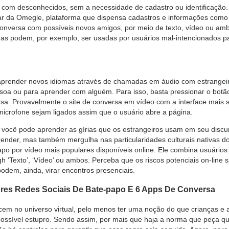
 com desconhecidos, sem a necessidade de cadastro ou identificação.
alar da Omegle, plataforma que dispensa cadastros e informações como
 conversa com possíveis novos amigos, por meio de texto, vídeo ou am
as podem, por exemplo, ser usadas por usuários mal-intencionados p
aprender novos idiomas através de chamadas em áudio com estrangeiro
ssoa ou para aprender com alguém. Para isso, basta pressionar o bot
rsa. Provavelmente o site de conversa em vídeo com a interface mais s
icrofone sejam ligados assim que o usuário abre a página.
 você pode aprender as gírias que os estrangeiros usam em seu discu
ender, mas também mergulha nas particularidades culturais nativas d
o por vídeo mais populares disponíveis online. Ele combina usuários a
gh ‘Texto’, ‘Vídeo’ ou ambos. Perceba que os riscos potenciais on-line
podem, ainda, virar encontros presenciais.
res Redes Sociais De Bate-papo E 6 Apps De Conversa
ecem no universo virtual, pelo menos ter uma noção do que crianças e
ossível estupro. Sendo assim, por mais que haja a norma que peça qu