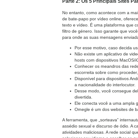
Parte 2: Os 5 Principais Sites 
No entanto, como acontece com a mai
de bate-papo por vídeo online, oferec
texto e vídeo. É uma plataforma que c
filtro de género. Isso garante que vo
para onde as suas mensagens enviadas
Por esse motivo, caso decida us
Não existe um aplicativo de vi
hosts com dispositivos MacOS/i
Conhecer os meandros das redes
escorreita sobre como proceder,
Disponível para dispositivos And
a nacionalidade do interlocutor.
Desse modo, você consegue deb
divertida.
Ele conecta você a uma ampla g
Omegle é um dos websites de ba
A ferramenta, que „sorteava” internau
assédio sexual e discurso de ódio. A 
atividades maliciosas. A rede social q