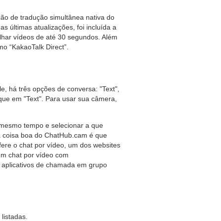
ão de tradução simultânea nativa do
 últimas atualizações, foi incluída a
lhar vídeos de até 30 segundos. Além
o “KakaoTalk Direct”.
le, há três opções de conversa: "Text",
lique em "Text". Para usar sua câmera,
 mesmo tempo e selecionar a que
ra coisa boa do ChatHub.cam é que
re o chat por vídeo, um dos websites
um chat por vídeo com
s aplicativos de chamada em grupo
listadas.