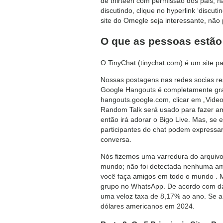
de thirteen com permissão dos pais, n
discutindo, clique no hyperlink ‘discut
site do Omegle seja interessante, não p
O que as pessoas estão
O TinyChat (tinychat.com) é um site 
Nossas postagens nas redes socias re
Google Hangouts é completamente gratu
hangouts.google.com, clicar em „Videoc
Random Talk será usado para fazer ami
então irá adorar o Bigo Live. Mas, se 
participantes do chat podem expressa
conversa.
Nós fizemos uma varredura do arquivo
mundo; não foi detectada nenhuma ame
você faça amigos em todo o mundo . 
grupo no WhatsApp. De acordo com dado
uma veloz taxa de 8,17% ao ano. Se as
dólares americanos em 2024.