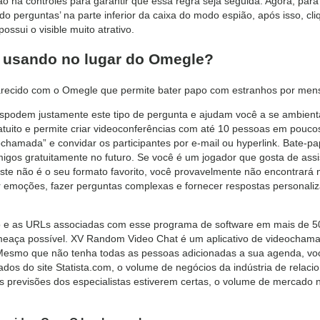
ão há controles para garantir que essa regra seja seguida. Agora, par
indo perguntas’ na parte inferior da caixa do modo espião, após isso, cl
ossui o visible muito atrativo.
 usando no lugar do Omegle?
parecido com o Omegle que permite bater papo com estranhos por men
spodem justamente este tipo de pergunta e ajudam você a se ambienta
ito e permite criar videoconferências com até 10 pessoas em poucos 
hamada” e convidar os participantes por e-mail ou hyperlink. Bate-pap
gos gratuitamente no futuro. Se você é um jogador que gosta de assis
este não é o seu formato favorito, você provavelmente não encontrará 
r emoções, fazer perguntas complexas e fornecer respostas personali
 e as URLs associadas com esse programa de software em mais de 50 d
aça possível. XV Random Video Chat é um aplicativo de videochamad
Mesmo que não tenha todas as pessoas adicionadas a sua agenda, v
s do site Statista.com, o volume de negócios da indústria de relaci
 previsões dos especialistas estiverem certas, o volume de mercado 