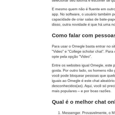
selecionar seu idioma e escolher se qu
E mesmo quem não é fluente em outros
app. No software, o usuário também pod
capacidade de criar salas de bate-pap
disso, outra novidade é que há uma n
Como falar com pessoa
Para usar o Omegle basta entrar no sit
"Video" e "College scholar chat". Para
opte pela opção "Video".
Entre os websites igual Omegle, este
gosta. Por outro lado, os homens não
você pode bloquear pessoas que queb
iguais ao Omegle é este chat aleatóri
desconhecidos(as). Aqui, você só prec
mais populares – e por boas razões.
Qual é o melhor chat on
Messenger. Provavelmente, o Mes