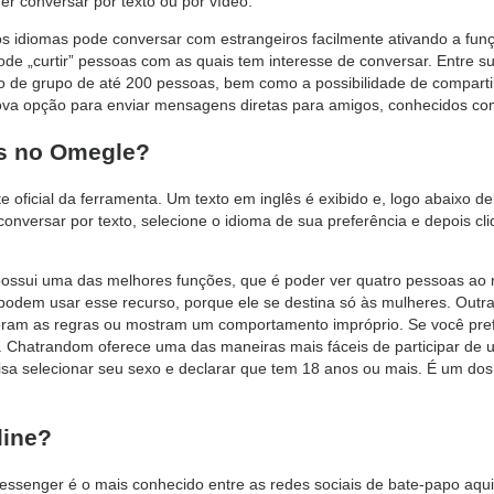
er conversar por texto ou por vídeo.
 idiomas pode conversar com estrangeiros facilmente ativando a funç
e „curtir” pessoas com as quais tem interesse de conversar. Entre suas
o de grupo de até 200 pessoas, bem como a possibilidade de comparti
ova opção para enviar mensagens diretas para amigos, conhecidos com
s no Omegle?
e oficial da ferramenta. Um texto em inglês é exibido e, logo abaixo de
 conversar por texto, selecione o idioma de sua preferência e depois c
 possui uma das melhores funções, que é poder ver quatro pessoas ao
 podem usar esse recurso, porque ele se destina só às mulheres. Out
ram as regras ou mostram um comportamento impróprio. Se você prefe
o. Chatrandom oferece uma das maneiras mais fáceis de participar de 
isa selecionar seu sexo e declarar que tem 18 anos ou mais. É um do
line?
senger é o mais conhecido entre as redes sociais de bate-papo aqui 