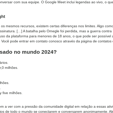
onversar com sua equipe. O Google Meet inclui legendas ao vivo, o q
ght
s mesmos recursos, existem certas diferenças nos limites. Algo com
sinatura. […] A batalha pelo Omegle foi perdida, mas a guerra contra 
uso da plataforma para menores de 18 anos, o que pode ser possível ao
. Você pode entrar em contato conosco através da página de contatos d
 usado no mundo 2024?
rios.
r,0 milhões.
ilhões.
.
 five milhões.
tem a ver com a pressão da comunidade digital em relação a essas ativ
uários de todo o mundo se conectarem e conversarem anonimamente. A