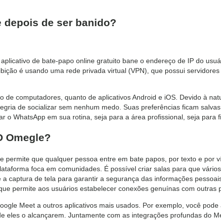
 depois de ser banido?
licativo de bate-papo online gratuito bane o endereço de IP do usuári
bição é usando uma rede privada virtual (VPN), que possui servidores
 de computadores, quanto de aplicativos Android e iOS. Devido à na
egria de socializar sem nenhum medo. Suas preferências ficam salvas 
ar o WhatsApp em sua rotina, seja para a área profissional, seja para f
O Omegle?
e permite que qualquer pessoa entre em bate papos, por texto e por 
lataforma foca em comunidades. É possível criar salas para que vário
te a captura de tela para garantir a segurança das informações pessoai
id que permite aos usuários estabelecer conexões genuínas com outras 
oogle Meet a outros aplicativos mais usados. Por exemplo, você po
 eles o alcançarem. Juntamente com as integrações profundas do Me