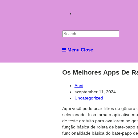
Toggle
website
Menu
Close
search
Os Melhores Apps De R
Post
Anni
author:
Post
szeptember 11, 2024
published:
Post
Uncategorized
category:
Aqui você pode usar filtros de gênero
selecionado. Isso torna o aplicativo 
de teste gratuito para avaliarem se go
função básica de roleta de bate-papo 
funcionalidade básica do bate-papo de