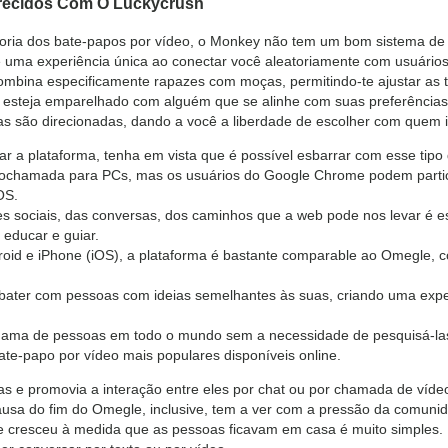
Parecidos Com O Luckycrush
oria dos bate-papos por vídeo, o Monkey não tem um bom sistema d
e uma experiência única ao conectar você aleatoriamente com usuário
ombina especificamente rapazes com moças, permitindo-te ajustar as t
cê esteja emparelhado com alguém que se alinhe com suas preferências
 são direcionadas, dando a você a liberdade de escolher com quem in
ar a plataforma, tenha em vista que é possível esbarrar com esse tipo
deochamada para PCs, mas os usuários do Google Chrome podem parti
OS.
 sociais, das conversas, dos caminhos que a web pode nos levar é e
 educar e guiar.
roid e iPhone (iOS), a plataforma é bastante comparable ao Omegle, co
ater com pessoas com ideias semelhantes às suas, criando uma exper
ama de pessoas em todo o mundo sem a necessidade de pesquisá-las o
te-papo por vídeo mais populares disponíveis online.
tas e promovia a interação entre eles por chat ou por chamada de víde
causa do fim do Omegle, inclusive, tem a ver com a pressão da comunid
ue cresceu à medida que as pessoas ficavam em casa é muito simples. B