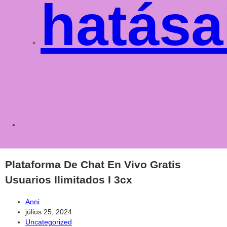
hatása
Toggle
websit
Plataforma De Chat En Vivo Gratis
Usuarios Ilimitados I 3cx
Post
Anni
author:
Post
július 25, 2024
published:
Post
Uncategorized