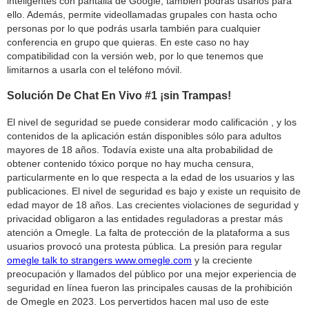
inteligentes con pantalla de Google, también podrás usarlos para
ello. Además, permite videollamadas grupales con hasta ocho
personas por lo que podrás usarla también para cualquier
conferencia en grupo que quieras. En este caso no hay
compatibilidad con la versión web, por lo que tenemos que
limitarnos a usarla con el teléfono móvil.
Solución De Chat En Vivo #1 ¡sin Trampas!
El nivel de seguridad se puede considerar modo calificación , y los
contenidos de la aplicación están disponibles sólo para adultos
mayores de 18 años. Todavía existe una alta probabilidad de
obtener contenido tóxico porque no hay mucha censura,
particularmente en lo que respecta a la edad de los usuarios y las
publicaciones. El nivel de seguridad es bajo y existe un requisito de
edad mayor de 18 años. Las crecientes violaciones de seguridad y
privacidad obligaron a las entidades reguladoras a prestar más
atención a Omegle. La falta de protección de la plataforma a sus
usuarios provocó una protesta pública. La presión para regular
omegle talk to strangers www.omegle.com
y la creciente
preocupación y llamados del público por una mejor experiencia de
seguridad en línea fueron las principales causas de la prohibición
de Omegle en 2023. Los pervertidos hacen mal uso de este