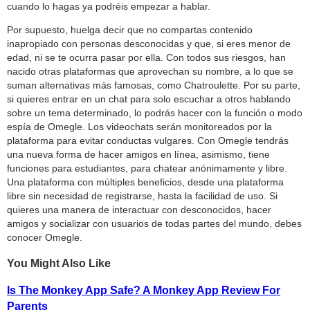
cuando lo hagas ya podréis empezar a hablar.
Por supuesto, huelga decir que no compartas contenido
inapropiado con personas desconocidas y que, si eres menor de
edad, ni se te ocurra pasar por ella. Con todos sus riesgos, han
nacido otras plataformas que aprovechan su nombre, a lo que se
suman alternativas más famosas, como Chatroulette. Por su parte,
si quieres entrar en un chat para solo escuchar a otros hablando
sobre un tema determinado, lo podrás hacer con la función o modo
espía de Omegle. Los videochats serán monitoreados por la
plataforma para evitar conductas vulgares. Con Omegle tendrás
una nueva forma de hacer amigos en línea, asimismo, tiene
funciones para estudiantes, para chatear anónimamente y libre.
Una plataforma con múltiples beneficios, desde una plataforma
libre sin necesidad de registrarse, hasta la facilidad de uso. Si
quieres una manera de interactuar con desconocidos, hacer
amigos y socializar con usuarios de todas partes del mundo, debes
conocer Omegle.
You Might Also Like
Is The Monkey App Safe? A Monkey App Review For
Parents