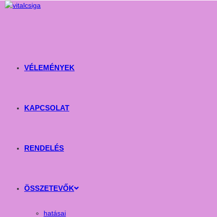
1win lucky jet
mostbet kz
bonus aviator game
https://mostbet-play.kz/
Skip
to
content
VÉLEMÉNYEK
KAPCSOLAT
RENDELÉS
ÖSSZETEVŐK
hatásai