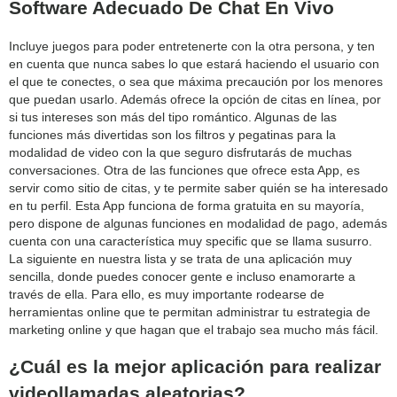
Software Adecuado De Chat En Vivo
Incluye juegos para poder entretenerte con la otra persona, y ten
en cuenta que nunca sabes lo que estará haciendo el usuario con
el que te conectes, o sea que máxima precaución por los menores
que puedan usarlo. Además ofrece la opción de citas en línea, por
si tus intereses son más del tipo romántico. Algunas de las
funciones más divertidas son los filtros y pegatinas para la
modalidad de video con la que seguro disfrutarás de muchas
conversaciones. Otra de las funciones que ofrece esta App, es
servir como sitio de citas, y te permite saber quién se ha interesado
en tu perfil. Esta App funciona de forma gratuita en su mayoría,
pero dispone de algunas funciones en modalidad de pago, además
cuenta con una característica muy specific que se llama susurro.
La siguiente en nuestra lista y se trata de una aplicación muy
sencilla, donde puedes conocer gente e incluso enamorarte a
través de ella. Para ello, es muy importante rodearse de
herramientas online que te permitan administrar tu estrategia de
marketing online y que hagan que el trabajo sea mucho más fácil.
¿Cuál es la mejor aplicación para realizar
videollamadas aleatorias?