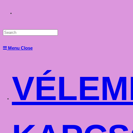
Toggle
website
Menu
Close
search
VÉLEM