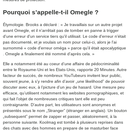
Pourquoi s’appelle-t-il Omegle ?
Étymologie. Brooks a déclaré : « Je travaillais sur un autre projet
avant Omegle, et il n'arrêtait pas de tomber en panne à trigger
d'une erreur d'un service tiers qu'il utilisait. Le code d'erreur n'était
pas documenté, et je voulais un nom pour celui-ci, alors je l'ai
surnommé « code d'erreur oméga » parce qu'il était apocalyptique
. Omegle a finalement été nommé d'après cela. »
Elle a notamment été au coeur d’une affaire de pédocriminalité
entre le Royaume-Uni et les Etats-Unis, rapporte 20 Minutes. Autre
facteur de succès, de nombreux YouTubeurs invitent leur public,
souvent jeune, à s’y rendre afin d’avoir „une likelihood” de pouvoir
discuter avec eux, à l’picture d’un jeu de hasard. Une mesure peu
efficace, qu’utilisent notamment les websites pornographiques, et
qui fait l’objet de nombreuses critiques tant elle est peu
contraignante. D’autre part, les utilisateurs sont anonymes et
présentés sous le nom „Stranger” (étranger en anglais). Un bouton
„subsequent” permet de zapper et passer, aléatoirement, à la
personne suivante. Koolmag est tombé à plusieurs reprises dans
des chats avec des hommes en prepare de se masturber face