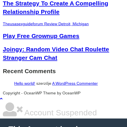
The Strategy To Create A Compelling
Relationship Profile
Theusasexguideforum Review Detroit, Michigan
Play Free Grownup Games
Joingy: Random Video Chat Roulette
Stranger Cam Chat
Recent Comments
Hello world!
szerzője
A WordPress Commenter
şans
vidobet
vidobet
vidobet
vidobet
casinolevant
casinolevant
casinolevant
vidobet
şans
casinolevant
casino
şans
casino
casino
casino
boostaro
casinolevant
şans
casinolevant
şanscasino
vidobet
vidobet
levant
gorabet
galyabet
gorabet
gorabet
gorabet
vidobet
galyabet
gorabet
gorabet
Copyright - OceanWP Theme by OceanWP
casino
|
|
güncel
giriş
|
|
|
giriş
casino
giriş
şans
casino
levant
şans
şans
|
giriş
casino
giriş
|
|
giriş
casino
|
|
|
|
|
giriş
|
|
|
giriş
|
|
|
|
|
giriş
|
|
|
|
giriş
|
|
|
|
|
|
|
Account Suspended