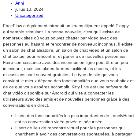
Post
Anni
author:
Post
július 13, 2024
search
published:
Post
Uncategorized
category:
FaceFlow a également introduit un jeu multijoueur appelé Flappy
qui semble stimulant. La bonne nouvelle, c’est qu’il existe de
nombreux sites où vous pouvez chatter par vidéo avec des
personnes au hasard et rencontrer de nouveaux inconnus. Il existe
un salon de chat aléatoire, un salon de chat vidéo et un salon de
chat textuel pour rencontrer et parler à de nouvelles personnes.
Faire connaissance avec des inconnus en ligne peut être un peu
intimidant, mais ces plates-formes facilitent les choses, et les
discussions sont souvent gratuites. Le type de site qui vous
convient le mieux dépend des fonctionnalités que vous souhaitez et
de ce que vous espérez accomplir. Kitty Live est une software de
chat vidéo disponible sur Android qui vise à connecter les
utilisateurs avec des amis et de nouvelles personnes grâce à des
conversations en direct.
L’une des fonctionnalités les plus importantes de LonelyHeart
est sa conversation vidéo privée et sécurisée.
Il sert de lieu de rencontre virtuel pour les personnes qui
cherchent à avoir des conversations spontanées, à partager