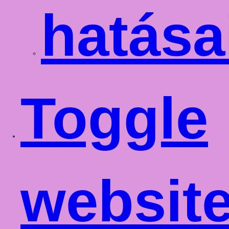
hatása
Toggle
websit