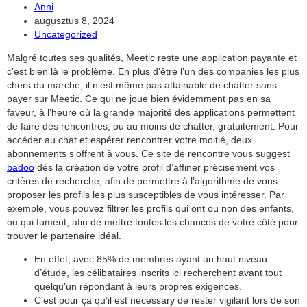
Post
Anni
author:
Post
augusztus 8, 2024
search
published:
Post
Uncategorized
category:
Malgré toutes ses qualités, Meetic reste une application payante et
c’est bien là le problème. En plus d’être l’un des companies les plus
chers du marché, il n’est même pas attainable de chatter sans
payer sur Meetic. Ce qui ne joue bien évidemment pas en sa
faveur, à l’heure où la grande majorité des applications permettent
de faire des rencontres, ou au moins de chatter, gratuitement. Pour
accéder au chat et espérer rencontrer votre moitié, deux
abonnements s’offrent à vous. Ce site de rencontre vous suggest
badoo
dès la création de votre profil d’affiner précisément vos
critères de recherche, afin de permettre à l’algorithme de vous
proposer les profils les plus susceptibles de vous intéresser. Par
exemple, vous pouvez filtrer les profils qui ont ou non des enfants,
ou qui fument, afin de mettre toutes les chances de votre côté pour
trouver le partenaire idéal.
En effet, avec 85% de membres ayant un haut niveau
d’étude, les célibataires inscrits ici recherchent avant tout
quelqu’un répondant à leurs propres exigences.
C’est pour ça qu’il est necessary de rester vigilant lors de son