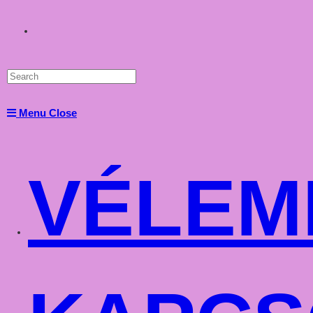
Toggle
website
Menu
Close
search
VÉLEM