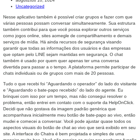
published:
Post
Uncategorized
search
category:
Nesse aplicativo também é possível criar grupos e fazer com que
várias pessoas possam conversar simultaneamente. Sua estrutura
também contribui para que você possa explorar outros serviços
como jogos online, sites aomegle de compartilhamento e demais
serviços de mídia. Há ainda recursos de segurança visando
garantir que todas as informações dos usuários e das empresas
que optam pelo LINE sejam mantidas em segurança. O chat
também é usado por quem quer apenas ter uma conversa
divertida para passar a o tempo. A plataforma permite participar de
chats individuais ou de grupos com mais de 20 pessoas.
Tudo o que recebi foi “Aguardando o operador” do lado do visitante
e “Aguardando o bate-papo recebido” do lado do agente. Eu
brinquei com isso por um tempo, mas não consegui resolver o
problema, então entrei em contato com o suporte da HelpOnClick.
Decidi que não gostava da imagem padrão genérica que
acompanhava inicialmente meu botão de bate-papo ao vivo, então
mudei e comecei a conversar. Você pode ajustar quase todos os
aspectos visuais do botão de chat ao vivo que será exibido em seu
site. A interface do Chatra é bem projetada e simples de uma
maneira muito boa. Você não precisa se guiar por nenhuma função