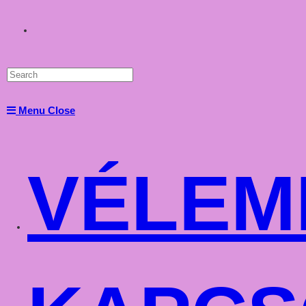
Toggle
website
Menu
Close
search
VÉLEM