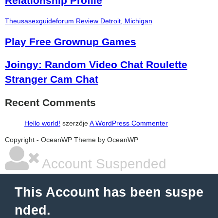
Relationship Profile
Theusasexguideforum Review Detroit, Michigan
Play Free Grownup Games
Joingy: Random Video Chat Roulette
Stranger Cam Chat
Recent Comments
Hello world!
szerzője
A WordPress Commenter
şans
vidobet
vidobet
vidobet
vidobet
casinolevant
casinolevant
casinolevant
vidobet
şans
casinolevant
casino
şans
casino
casino
casino
boostaro
casinolevant
şans
casinolevant
şanscasino
vidobet
vidobet
levant
gorabet
galyabet
gorabet
gorabet
gorabet
vidobet
galyabet
gorabet
gorabet
Copyright - OceanWP Theme by OceanWP
casino
|
|
güncel
giriş
|
|
|
giriş
casino
giriş
şans
casino
levant
şans
şans
|
giriş
casino
giriş
|
|
giriş
casino
|
|
|
|
|
giriş
|
|
|
giriş
|
|
|
|
|
giriş
|
|
|
|
giriş
|
|
|
|
Account Suspended
|
|
|
This Account has been suspe
nded.