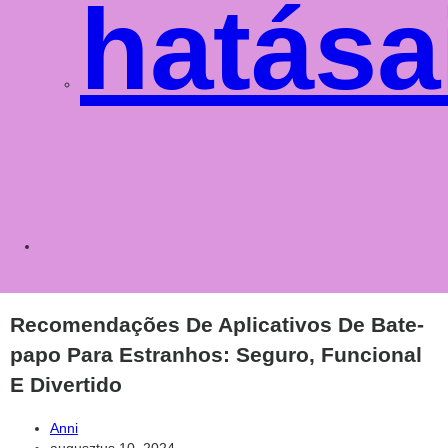
hatása
Toggle
websit
Recomendações De Aplicativos De Bate-
papo Para Estranhos: Seguro, Funcional
E Divertido
Post
Anni
author:
Post
augusztus 10, 2024