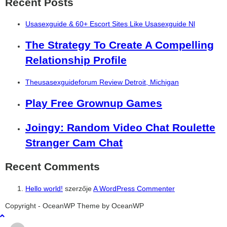
Recent Posts
Usasexguide & 60+ Escort Sites Like Usasexguide Nl
The Strategy To Create A Compelling
Relationship Profile
Theusasexguideforum Review Detroit, Michigan
Play Free Grownup Games
Joingy: Random Video Chat Roulette
Stranger Cam Chat
Recent Comments
Hello world!
szerzője
A WordPress Commenter
şans
vidobet
vidobet
vidobet
vidobet
casinolevant
casinolevant
casinolevant
vidobet
şans
casinolevant
casino
şans
casino
casino
casino
boostaro
casinolevant
şans
casinolevant
şanscasino
vidobet
vidobet
levant
gorabet
galyabet
gorabet
gorabet
gorabet
vidobet
galyabet
gorabet
gorabet
nigeria
sports
Copyright - OceanWP Theme by OceanWP
casino
|
|
güncel
giriş
|
|
|
giriş
casino
giriş
şans
casino
levant
şans
şans
|
giriş
casino
giriş
|
|
giriş
casino
|
|
|
|
|
giriş
|
|
|
betting
betting
|
giriş
|
|
|
|
|
giriş
|
|
|
|
giriş
|
|
|
|
|