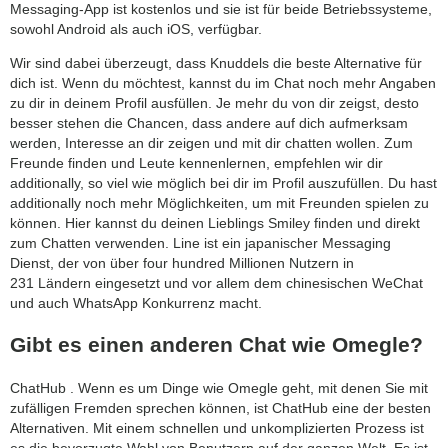
Messaging-App ist kostenlos und sie ist für beide Betriebssysteme,
sowohl Android als auch iOS, verfügbar.
Wir sind dabei überzeugt, dass Knuddels die beste Alternative für
dich ist. Wenn du möchtest, kannst du im Chat noch mehr Angaben
zu dir in deinem Profil ausfüllen. Je mehr du von dir zeigst, desto
besser stehen die Chancen, dass andere auf dich aufmerksam
werden, Interesse an dir zeigen und mit dir chatten wollen. Zum
Freunde finden und Leute kennenlernen, empfehlen wir dir
additionally, so viel wie möglich bei dir im Profil auszufüllen. Du hast
additionally noch mehr Möglichkeiten, um mit Freunden spielen zu
können. Hier kannst du deinen Lieblings Smiley finden und direkt
zum Chatten verwenden. Line ist ein japanischer Messaging
Dienst, der von über four hundred Millionen Nutzern in
231 Ländern eingesetzt und vor allem dem chinesischen WeChat
und auch WhatsApp Konkurrenz macht.
Gibt es einen anderen Chat wie Omegle?
ChatHub . Wenn es um Dinge wie Omegle geht, mit denen Sie mit
zufälligen Fremden sprechen können, ist ChatHub eine der besten
Alternativen. Mit einem schnellen und unkomplizierten Prozess ist
es die bevorzugte Wahl von Benutzern auf der ganzen Welt. Es ist