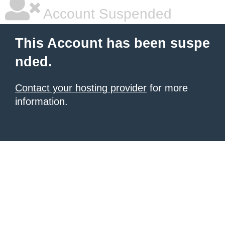
|
|
|
Account Suspended
This Account has been suspe
nded.
Contact your hosting provider
for more
information.