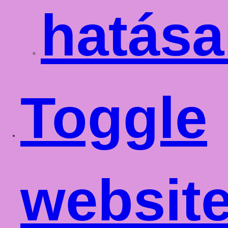
hatása
Toggle
websit