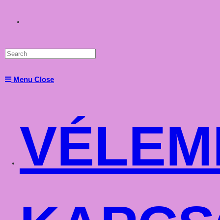
Toggle
website
Menu
Close
search
VÉLEM