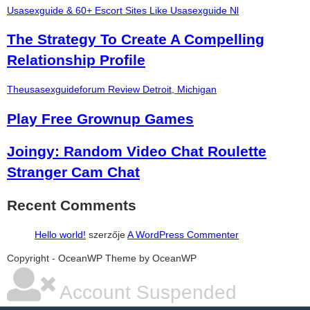
Usasexguide & 60+ Escort Sites Like Usasexguide Nl
The Strategy To Create A Compelling
Relationship Profile
Theusasexguideforum Review Detroit, Michigan
Play Free Grownup Games
Joingy: Random Video Chat Roulette
Stranger Cam Chat
Recent Comments
Hello world!
szerzője
A WordPress Commenter
şans
vidobet
vidobet
vidobet
vidobet
casinolevant
casinolevant
casinolevant
vidobet
şans
casinolevant
casino
şans
casino
casino
casino
boostaro
casinolevant
şans
casinolevant
şanscasino
vidobet
vidobet
levant
galyabet
gorabet
gorabet
gorabet
vidobet
galyabet
gorabet
gorabet
nigeria
sports
Copyright - OceanWP Theme by OceanWP
casino
|
|
güncel
giriş
|
|
|
giriş
casino
giriş
şans
casino
levant
şans
şans
|
giriş
casino
giriş
|
|
giriş
casino
|
|
|
|
giriş
|
|
|
betting
betting
|
giriş
|
|
|
|
|
giriş
|
|
|
|
giriş
|
|
|
|
|
Account Suspended
|
|
|