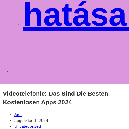
hatása
Toggle
websit
Videotelefonie: Das Sind Die Besten
Kostenlosen Apps 2024
Post
Anni
author:
Post
augusztus 1, 2024
published:
Post
Uncategorized