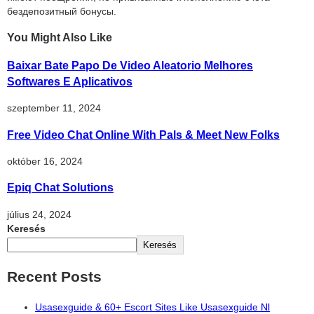
бездепозитный бонусы.
You Might Also Like
Baixar Bate Papo De Video Aleatorio Melhores
Softwares E Aplicativos
szeptember 11, 2024
Free Video Chat Online With Pals & Meet New Folks
október 16, 2024
Epiq Chat Solutions
július 24, 2024
Keresés
Keresés
Recent Posts
Usasexguide & 60+ Escort Sites Like Usasexguide Nl