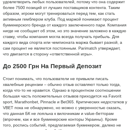
удовлетворить любых пользователей, потому что она содержит
более 7500 позиций от лучших поставщиков контента. Таким
образом, игроки могут тренироваться перед тем, как стать
активным гемблером клуба. Под маржой понимают процент
букмекерского бренда от каждого заключенного пари. Компания
нигде не сообщает об этом, но это значение заложено в каждую
ставку, чтобы компания могла всегда получать прибыль. Для
каждого вида спорта или чемпионата маржа бывает разной, а
сам процент не является постоянным. Parimatch утверждает,
что двигается в сторону «ответственной игры».
До 2500 Грн На Первый Депозит
Стоит понимать, что пользователи не привыкли писать
хвалебные рецензии – обычно отзыв оставляют только тогда,
когда что-то не нравится. Однако в процентном соотношении
большая часть положительных отзывов приходится на Favorit
sport, Marathonbet, Pinnacle и Bet365. Критических недостатков у
VBET пока не обнаружено, но можно с уверенностью сказать,
что данная БК не лояльна к вилочникам и value-бетторам
(впрочем, как и все букмекерские конторы Украины). Кроме
того, роспись событий, предлагаемая букмекером, далеко не