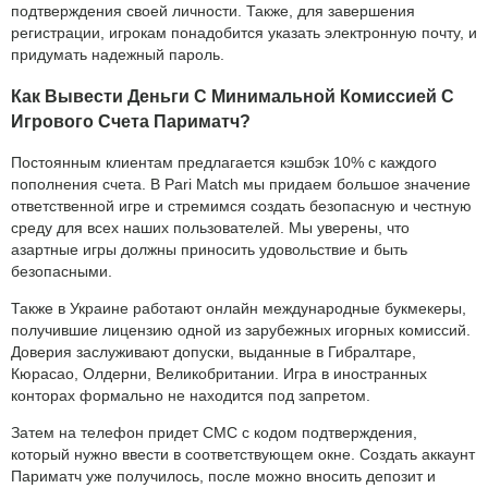
подтверждения своей личности. Также, для завершения
регистрации, игрокам понадобится указать электронную почту, и
придумать надежный пароль.
Как Вывести Деньги С Минимальной Комиссией С
Игрового Счета Париматч?
Постоянным клиентам предлагается кэшбэк 10% с каждого
пополнения счета. В Pari Match мы придаем большое значение
ответственной игре и стремимся создать безопасную и честную
среду для всех наших пользователей. Мы уверены, что
азартные игры должны приносить удовольствие и быть
безопасными.
Также в Украине работают онлайн международные букмекеры,
получившие лицензию одной из зарубежных игорных комиссий.
Доверия заслуживают допуски, выданные в Гибралтаре,
Кюрасао, Олдерни, Великобритании. Игра в иностранных
конторах формально не находится под запретом.
Затем на телефон придет СМС с кодом подтверждения,
который нужно ввести в соответствующем окне. Создать аккаунт
Париматч уже получилось, после можно вносить депозит и