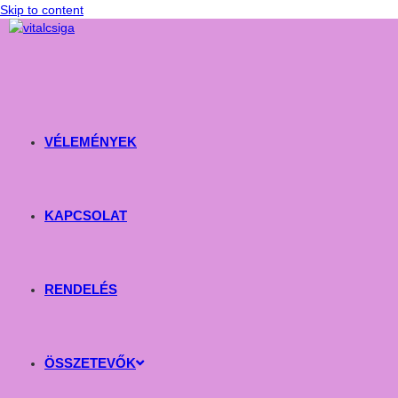
1win lucky jet
mostbet kz
bonus aviator game
https://mostbet-play.kz/
Skip to content
VÉLEMÉNYEK
KAPCSOLAT
RENDELÉS
ÖSSZETEVŐK