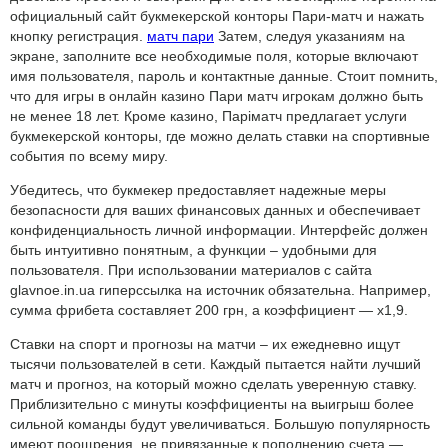
официальный сайт букмекерской конторы Пари-матч и нажать
кнопку регистрация.
матч пари
Затем, следуя указаниям на
экране, заполните все необходимые поля, которые включают
имя пользователя, пароль и контактные данные. Стоит помнить,
что для игры в онлайн казино Пари матч игрокам должно быть
не менее 18 лет. Кроме казино, Паріматч предлагает услуги
букмекерской конторы, где можно делать ставки на спортивные
события по всему миру.
Убедитесь, что букмекер предоставляет надежные меры
безопасности для ваших финансовых данных и обеспечивает
конфиденциальность личной информации. Интерфейс должен
быть интуитивно понятным, а функции – удобными для
пользователя. При использовании материалов с сайта
glavnoe.in.ua гиперссылка на источник обязательна. Например,
сумма фрибета составляет 200 грн, а коэффициент — х1,9.
Ставки на спорт и прогнозы на матчи – их ежедневно ищут
тысячи пользователей в сети. Каждый пытается найти лучший
матч и прогноз, на который можно сделать уверенную ставку.
Приблизительно с минуты коэффициенты на выигрыш более
сильной команды будут увеличиваться. Большую популярность
имеют поощрения, не привязанные к пополнению счета —