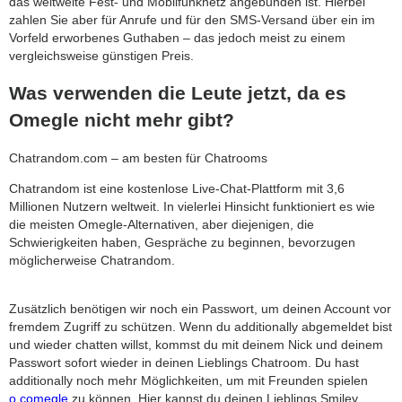
das weltweite Fest- und Mobilfunknetz angebunden ist. Hierbei
zahlen Sie aber für Anrufe und für den SMS-Versand über ein im
Vorfeld erworbenes Guthaben – das jedoch meist zu einem
vergleichsweise günstigen Preis.
Was verwenden die Leute jetzt, da es
Omegle nicht mehr gibt?
Chatrandom.com – am besten für Chatrooms
Chatrandom ist eine kostenlose Live-Chat-Plattform mit 3,6
Millionen Nutzern weltweit. In vielerlei Hinsicht funktioniert es wie
die meisten Omegle-Alternativen, aber diejenigen, die
Schwierigkeiten haben, Gespräche zu beginnen, bevorzugen
möglicherweise Chatrandom.
Zusätzlich benötigen wir noch ein Passwort, um deinen Account vor
fremdem Zugriff zu schützen. Wenn du additionally abgemeldet bist
und wieder chatten willst, kommst du mit deinem Nick und deinem
Passwort sofort wieder in deinen Lieblings Chatroom. Du hast
additionally noch mehr Möglichkeiten, um mit Freunden spielen
o.comegle
zu können. Hier kannst du deinen Lieblings Smiley