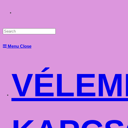
Toggle
website
Menu
Close
search
VÉLEM