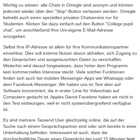
Wichtig zu wissen: alle Chats in Omegle sind anonym und können
jederzeit wieder über den "Stop"-Button verlassen werden. Omegle
betreibt auch einen speziellen privaten Chatservice nur für
Studenten. Klicken Sie dazu einfach auf den Button "College pupil
chat", um anschließend Ihre Uni-eigene E-Mail-Adresse
anzugeben.
Selbst Ihre IP-Adresse ist allein für Ihre Kommunikationspartner
einsehbar. Dies soll externe Nutzer davon abhalten, sich Zugang zu
den Gesprächen und ausgetauschten Daten zu verschaffen.
Weiterhin wird darauf hingewiesen, dass hinter dem Programm
kein kommerzielles Interesse steckt. Viele solcher Funk­tionen
finden sich auch bei mobilen Messenger-Apps wie Whats­app oder
dem Facebook-Messenger. Wir haben uns im Test aber auf
Software konzentriert, die in erster Linie für Video­chats auf
Computern gedacht ist. Apples Dienst Facetime haben wir nicht in
den Test einbezogen, weil er nicht system­über­greifend verfügbar
ist.
Es sind mehrere Tausend User gleichzeitig online, die auf der
Suche nach einem Gesprächspartner sind oder sich bereits in einer
Unterhaltung befinden. Interessant ist auch, dass die
durchschnittliche Dauer eines Gesprächs bei rund 15 Minuten liegt.