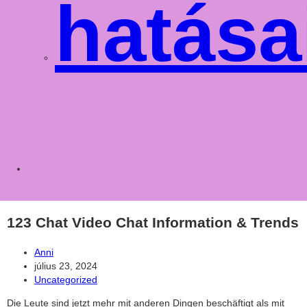
hatása
Toggle
websit
123 Chat Video Chat Information & Trends
Post
Anni
author:
Post
július 23, 2024
published:
Post
Uncategorized
category:
Die Leute sind jetzt mehr mit anderen Dingen beschäftigt als mit