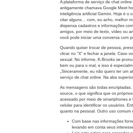
A plataforma de serviço de chat onli
antigamente chamava Google Meet hoje
inteligência artificial Gemini. Hoje
citar alguns… com, eu acho, melhor mo
dispensa cadastros e informações como
amigos, por meio de texto, vídeo ou 
você pode iniciar uma conversa com p
Quando quiser trocar de pessoa, press
clicar no “X” e fechar a janela. Caso 
sexual. No informe, K-Brooks se pron
bem ou para o mal, e isso é especialme
„Sinceramente, eu não quero ter um a
serviço de chat online. Na aba superio
As mensagens são todas encriptadas, o 
source, o que significa que os própri
acessado por meio de smartphones e 
celular para identificar os usuários. E
quanto na pessoal. Outro uso comum d
Com base nas informações fornec
levando em conta seus interess
Leia este artigo para aprender 