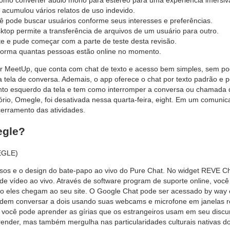
 acumulou vários relatos de uso indevido.
ê pode buscar usuários conforme seus interesses e preferências.
esktop permite a transferência de arquivos de um usuário para outro.
e e pude começar com a parte de teste desta revisão.
 informa quantas pessoas estão online no momento.
r MeetUp, que conta com chat de texto e acesso bem simples, sem pod
tela de conversa. Ademais, o app oferece o chat por texto padrão e per
nto esquerdo da tela e tem como interromper a conversa ou chamada 
ório, Omegle, foi desativada nessa quarta-feira, eight. Em um comunica
erramento das atividades.
egle?
MEGLE)
sos e o design do bate-papo ao vivo do Pure Chat. No widget REVE Ch
e vídeo ao vivo. Através de software program de suporte online, voc
o eles chegam ao seu site. O Google Chat pode ser acessado by way o
dem conversar a dois usando suas webcams e microfone em janelas res
 você pode aprender as gírias que os estrangeiros usam em seu discu
ender, mas também mergulha nas particularidades culturais nativas d