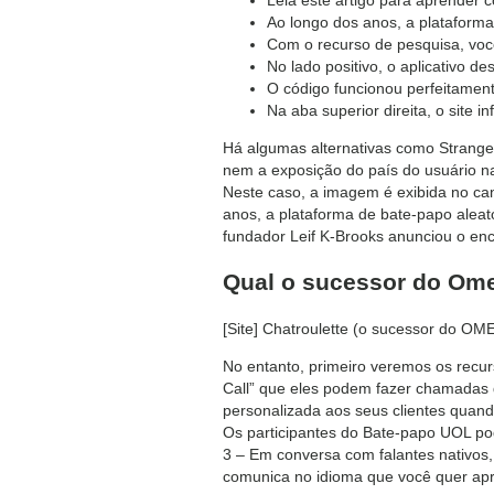
Ao longo dos anos, a plataforma
Com o recurso de pesquisa, voc
No lado positivo, o aplicativo d
O código funcionou perfeitament
Na aba superior direita, o site
Há algumas alternativas como Strange
nem a exposição do país do usuário na 
Neste caso, a imagem é exibida no ca
anos, a plataforma de bate-papo aleat
fundador Leif K-Brooks anunciou o enc
Qual o sucessor do Om
[Site] Chatroulette (o sucessor do O
No entanto, primeiro veremos os recur
Call” que eles podem fazer chamadas d
personalizada aos seus clientes quand
Os participantes do Bate-papo UOL po
3 – Em conversa com falantes nativos,
comunica no idioma que você quer apr