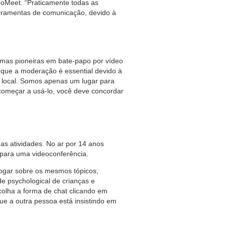
ooMeet. “Praticamente todas as
erramentas de comunicação, devido à
rmas pioneiras em bate-papo por vídeo
que a moderação é essential devido à
o local. Somos apenas um lugar para
começar a usá-lo, você deve concordar
s atividades. No ar por 14 anos
 para uma videoconferência.
ogar sobre os mesmos tópicos,
e psychological de crianças e
colha a forma de chat clicando em
que a outra pessoa está insistindo em