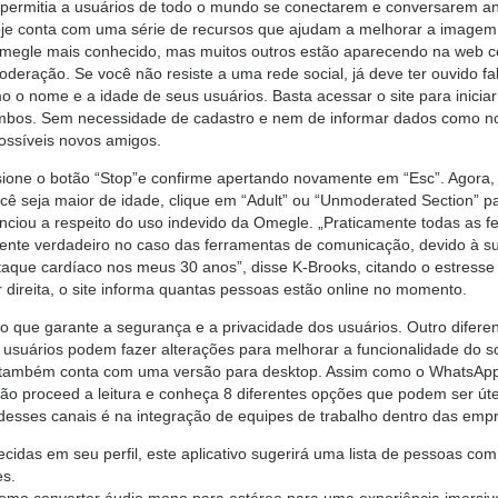
ne permitia a usuários de todo o mundo se conectarem e conversarem 
 conta com uma série de recursos que ajudam a melhorar a imagem, 
 é o omegle mais conhecido, mas muitos outros estão aparecendo na we
deração. Se você não resiste a uma rede social, já deve ter ouvido f
 o nome e a idade de seus usuários. Basta acessar o site para inici
ambos. Sem necessidade de cadastro e nem de informar dados como nom
ossíveis novos amigos.
ione o botão “Stop”e confirme apertando novamente em “Esc”. Agora, s
você seja maior de idade, clique em “Adult” ou “Unmoderated Section” 
unciou a respeito do uso indevido da Omegle. „Praticamente todas as 
nte verdadeiro no caso das ferramentas de comunicação, devido à sua f
taque cardíaco nos meus 30 anos”, disse K-Brooks, citando o estress
r direita, o site informa quantas pessoas estão online no momento.
que garante a segurança e a privacidade dos usuários. Outro diferenci
os usuários podem fazer alterações para melhorar a funcionalidade do 
também conta com uma versão para desktop. Assim como o WhatsApp,
ntão proceed a leitura e conheça 8 diferentes opções que podem ser útei
esses canais é na integração de equipes de trabalho dentro das emp
idas em seu perfil, este aplicativo sugerirá uma lista de pessoas com
es.
como converter áudio mono para estéreo para uma experiência imersiv