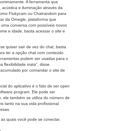
anonimamente. A ferramenta que
acústica e iluminação através da
b como Flukycam ou Chatrandom para
alar da Omegle, plataforma que
ar uma conversa com possíveis novos
e e idade, basta acessar o site e
e quiser sair de vez do chat, basta
para ter a opção chat com conteúdo
ferramentas podem ser usadas para o
lexibilidade inata”, disse.
e acumulado por comandar o site de
al do aplicativo é o fato de ser open
software program. Ele pode ser
 ele também se utiliza do número de
s tanto na sua vida profissional
resas.
 as quais você pode se conectar,
a.