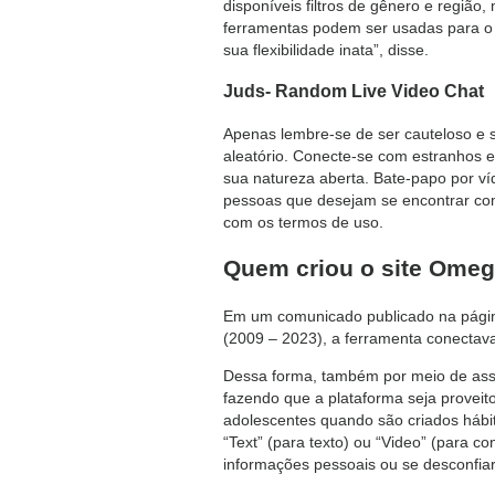
disponíveis filtros de gênero e regiã
ferramentas podem ser usadas para o 
sua flexibilidade inata”, disse.
Juds- Random Live Video Chat
Apenas lembre-se de ser cauteloso e s
aleatório. Conecte-se com estranhos 
sua natureza aberta. Bate-papo por ví
pessoas que desejam se encontrar com
com os termos de uso.
Quem criou o site Omeg
Em um comunicado publicado na página
(2009 – 2023), a ferramenta conectava
Dessa forma, também por meio de ass
fazendo que a plataforma seja proveit
adolescentes quando são criados hábit
“Text” (para texto) ou “Video” (para c
informações pessoais ou se desconfiar 