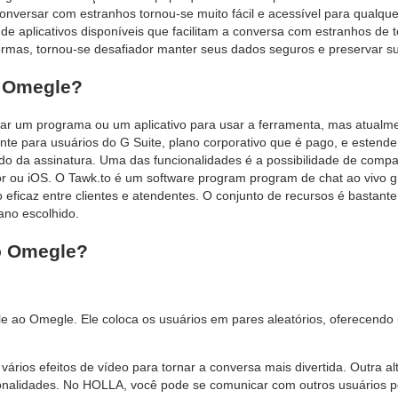
 conversar com estranhos tornou-se muito fácil e acessível para qual
de aplicativos disponíveis que facilitam a conversa com estranhos d
formas, tornou-se desafiador manter seus dados seguros e preservar su
 Omegle?
talar um programa ou um aplicativo para usar a ferramenta, mas atual
te para usuários do G Suite, plano corporativo que é pago, e esten
a assinatura. Uma das funcionalidades é a possibilidade de compar
r ou iOS. O Tawk.to é um software program program de chat ao vivo g
eficaz entre clientes e atendentes. O conjunto de recursos é bastante
ano escolhido.
 o Omegle?
tyle ao Omegle. Ele coloca os usuários em pares aleatórios, oferecend
vários efeitos de vídeo para tornar a conversa mais divertida. Outra a
ionalidades. No HOLLA, você pode se comunicar com outros usuários po