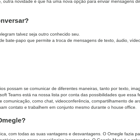
o, outra novidade é que há uma nova opção para enviar mensagens di
onversar?
elegram talvez seja outro conhecido seu.
o de bate-papo que permite a troca de mensagens de texto, áudio, víde
rios possam se comunicar de diferentes maneiras, tanto por texto, im
soft Teams está na nossa lista por conta das possibilidades que essa
de comunicação, como chat, videoconferência, compartilhamento de arqu
am contato e trabalhem em conjunto mesmo durante o house office.
Omegle?
ípica, com todas as suas vantagens e desvantagens. O Omegle fazia pa
tórias para gerar experiências inesperadas. O Google Meet é a soluç