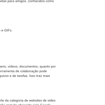
retas para amigos, conhecidos como
o e GIFs.
agens, vídeos, documentos, quanto por
 ferramenta de colaboração pode
ivos e de tarefas. Isso traz mais
rte da categoria de websites de video
ão gratuita oferecida pelo Google