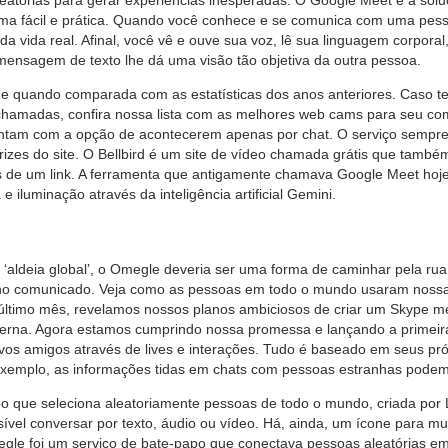
ma fácil e prática. Quando você conhece e se comunica com uma pesso
 vida real. Afinal, você vê e ouve sua voz, lê sua linguagem corporal
ensagem de texto lhe dá uma visão tão objetiva da outra pessoa.
 quando comparada com as estatísticas dos anos anteriores. Caso ten
hamadas, confira nossa lista com as melhores web cams para seu com
am com a opção de acontecerem apenas por chat. O serviço sempre 
trizes do site. O Bellbird é um site de vídeo chamada grátis que també
 de um link. A ferramenta que antigamente chamava Google Meet hoj
 iluminação através da inteligência artificial Gemini.
 ‘aldeia global’, o Omegle deveria ser uma forma de caminhar pela ru
 no comunicado. Veja como as pessoas em todo o mundo usaram nossa
ltimo mês, revelamos nossos planos ambiciosos de criar um Skype mel
na. Agora estamos cumprindo nossa promessa e lançando a primeira
os amigos através de lives e interações. Tudo é baseado em seus pró
exemplo, as informações tidas em chats com pessoas estranhas podem s
que seleciona aleatoriamente pessoas de todo o mundo, criada por Le
vel conversar por texto, áudio ou vídeo. Há, ainda, um ícone para mud
gle foi um serviço de bate-papo que conectava pessoas aleatórias e