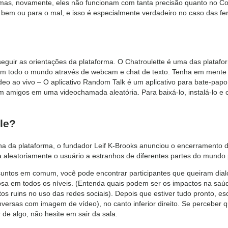
o, mas, novamente, eles não funcionam com tanta precisão quanto no C
bem ou para o mal, e isso é especialmente verdadeiro no caso das f
eguir as orientações da plataforma. O Chatroulette é uma das platafo
em todo o mundo através de webcam e chat de texto. Tenha em mente 
deo ao vivo – O aplicativo Random Talk é um aplicativo para bate-pap
 amigos em uma videochamada aleatória. Para baixá-lo, instalá-lo e 
le?
 da plataforma, o fundador Leif K-Brooks anunciou o encerramento da
 aleatoriamente o usuário a estranhos de diferentes partes do mundo
untos em comum, você pode encontrar participantes que queiram dial
osa em todos os níveis. (Entenda quais podem ser os impactos na saúd
os ruins no uso das redes sociais). Depois que estiver tudo pronto, es
onversas com imagem de vídeo), no canto inferior direito. Se perceber 
de algo, não hesite em sair da sala.