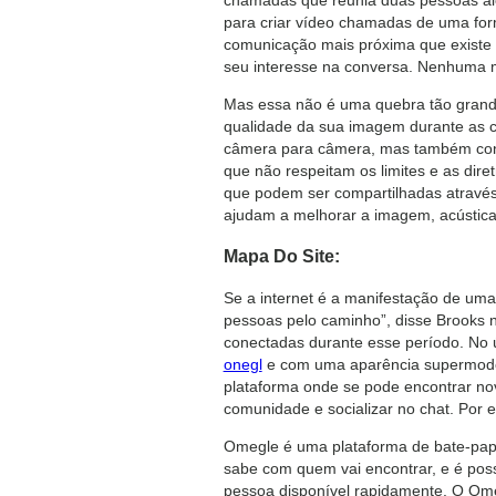
para criar vídeo chamadas de uma for
comunicação mais próxima que existe da
seu interesse na conversa. Nenhuma m
Mas essa não é uma quebra tão grande
qualidade da sua imagem durante as c
câmera para câmera, mas também cont
que não respeitam os limites e as dire
que podem ser compartilhadas através
ajudam a melhorar a imagem, acústica e
Mapa Do Site:
Se a internet é a manifestação de uma
pessoas pelo caminho”, disse Brooks
conectadas durante esse período. No ú
onegl
e com uma aparência supermoder
plataforma onde se pode encontrar nov
comunidade e socializar no chat. Por 
Omegle é uma plataforma de bate-papo 
sabe com quem vai encontrar, e é possí
pessoa disponível rapidamente. O Ome