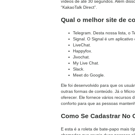
vídeos de até 30 segundos. Além diss
“KakaoTalk Direct”.
Qual o melhor site de c
Telegram. Desta nossa lista, o T
Signal. O Signal é um aplicativ
LiveChat.
Happyfox.
Jivochat.
My Live Chat.
Slack.
Meet do Google.
Ele foi desenvolvido para que os usuá
outras formas de conteúdo. Já o Micro
oferecer. Ele fornece vários recursos 
conforto para que as pessoas mantenh
Como Se Cadastrar No 
E esta é a roleta de bate-papo mais t
chamadas que reunia duas pessoas alea